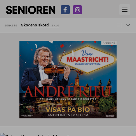
Hyror rusar ifrån äldres bostadstillägg
SENASTE
28 JUL
Skogens skörd
SENASTE
8 AUG
Misstänkt släppt – utredning fortsätter
SENASTE
7 AUG
Reform för äldre kan bli slag i luften
SENASTE
31 JUL
Kravet: Nu måste 65-årsgränsen bort
SENASTE
30 JUL
ANNONS
Dom öppnar för rätt till garantipension
SENASTE
30 JUL
Snart kan telefonförsäljning förbjudas i Sverige
SENASTE
29 JUL
Hyror rusar ifrån äldres bostadstillägg
SENASTE
28 JUL
Skogens skörd
SENASTE
8 AUG