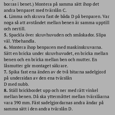
borras i benet.) Montera på samma sätt ihop det
andra benparet med tvärslån C.
4.
Limma och skruva fast de båda D på benparen. Var
noga så att avståndet mellan benen är samma upptill
och nertill.
5.
Spackla över skruvhuvuden och småskador. Slipa
väl. Ytbehandla.
6.
Montera ihop benparen med maskinskruvarna.
Sätt en bricka under skruvhuvudet, en bricka mellan
benen och en bricka mellan ben och mutter. En
låsmutter gör montaget säkrare.
7.
Spika fast ena änden av de två bitarna sadelgjord
på undersidan av den ena tvärslån
D med nubb.
8.
Ställ brickbordet upp och ner med rätt vinkel
mellan benen. Då ska yttermåttet mellan tvärslåarna
vara 390 mm. Fäst sadelgjordarnas andra ändar på
samma sätt i den andra tvärslån D.