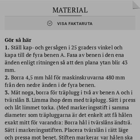
MATERIAL
VISA FAKTARUTA
Planhyvlat virke 21 x 43 mm (totalt ca 5,5 m)
4 st 905 mm (A)
1 st 305 mm (B)
Gör så här
1 st 258 mm (C)
1.
Ställ kap- och gersågen i 25 graders vinkel och
2 st 400 mm (D)
kapa till de fyra benen A. Fasa av benen i den ena
Sadelgjord (juteband)
änden enligt ritningen så att den plana ytan blir 43
2 st ca 550 mm
mm.
2.
Borra 4,5 mm hål för maskinskruvarna 480 mm
4 st träplugg diameter 8 mm (ev 2 st markeringsstift 8 mm)
från den nedre änden i de fyra benen.
Trälim för utebruk
Träskruv 5,0 x 70 mm
3.
Mät noga, borra för träplugg i två av benen A och i
2 st maskinskruv 4,0 x 50 mm med kullrig skalle, låsmutter och
tvärslån B. Limma ihop dem med träplugg. Sätt i press
tre brickor
och låt limmet torka. (Med markeringsstift i samma
Nubb 12 mm
diameter som träpluggarna är det enkelt att få hålen
Träspackel, grundfärg och snickerifärg
exakt mitt för varandra: Borra hål i tvärslåns ändträ.
Sätt i markeringsstiften. Placera tvärslån i rätt läge
och pressa mot benet. Stiften markerar var hålen ska