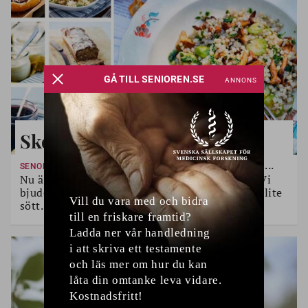
Skogens skörd
Kantareller, blåbär, lingon...
SENOMMARENS SMAKER
Nu är det tid att njuta av råvaror från skogen. Vi
bjuder på recept på värmande rätter, dryck och lite
sött.