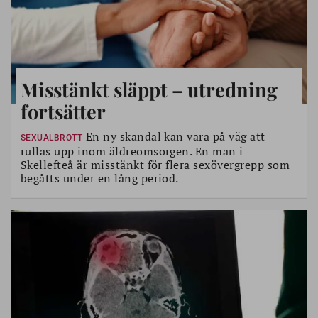
Misstänkt släppt – utredning
fortsätter
En ny skandal kan vara på väg att
SEXUALBROTT
rullas upp inom äldreomsorgen. En man i
Skellefteå är misstänkt för flera sexövergrepp som
begåtts under en lång period.