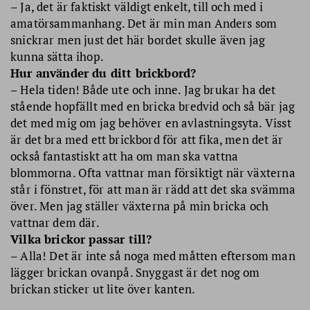
– Ja, det är faktiskt väldigt enkelt, till och med i
amatörsammanhang. Det är min man Anders som
snickrar men just det här bordet skulle även jag
kunna sätta ihop.
Hur använder du ditt brickbord?
– Hela tiden! Både ute och inne. Jag brukar ha det
stående hopfällt med en bricka bredvid och så bär jag
det med mig om jag behöver en avlastningsyta. Visst
är det bra med ett brickbord för att fika, men det är
också fantastiskt att ha om man ska vattna
blommorna. Ofta vattnar man försiktigt när växterna
står i fönstret, för att man är rädd att det ska svämma
över. Men jag ställer växterna på min bricka och
vattnar dem där.
Vilka brickor passar till?
– Alla! Det är inte så noga med måtten eftersom man
lägger brickan ovanpå. Snyggast är det nog om
brickan sticker ut lite över kanten.