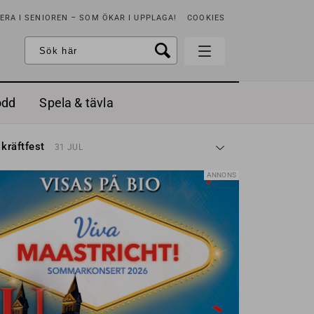
RA I SENIOREN – SOM ÖKAR I UPPLAGA!
COOKIES
odd
Spela & tävla
d gräddfil, dill och persilja
2 MAJ
 kräftfest
31 JUL
t & sött
14 JUL
å stora fat
3 JUL
ANNONS
 jordgubbar med vaniljglass
18 JUN
 med örter
13 JUN
unsbitar
3 MAJ
d gräddfil, dill och persilja
2 MAJ
 kräftfest
31 JUL