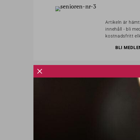
Artikeln är häm
innehåll - bli m
kostnadsfritt el
BLI MEDLE