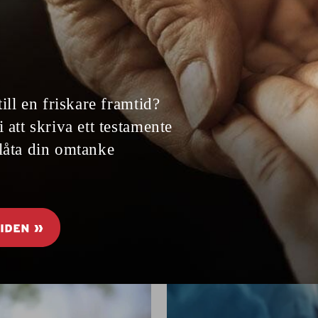
Små salladsskålar
med laxtartar
En härlig, smakrik laxtartar serverad i
ett krispigt salladsblad. Det är inte bara
gott utan även otroligt fräscht och lätt
att äta med händerna.
3
FRÅN LÖPET