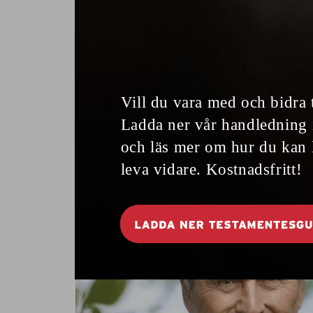
Modern twist på
påsken
Det är roligt att ta ut svängarna
VÅRMAT
lite extra och ge en twist till
klassikerna på påskbordet. Vad sägs om
chorizo till äggen, lax på våfflan och
sötpotatis till påskalammet?
7