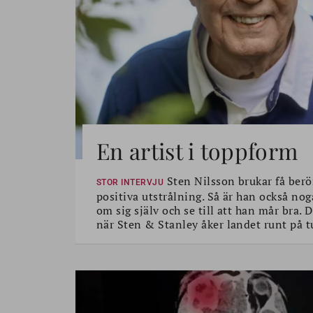
En artist i toppform
Sten Nilsson brukar få berö
STOR INTERVJU
positiva utstrålning. Så är han också nog
om sig själv och se till att han mår bra.
när Sten & Stanley åker landet runt på t