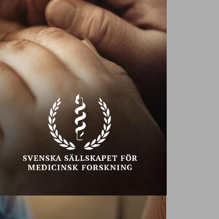
Miniklämmor med
rensteksröra
Goda miniklämmor med smak
PLOCKMAT
av kallrökt renstek, riven pepparrot,
gräslök och smörgåskrasse.