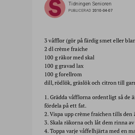
Tidningen Senioren
PUBLICERAD
2010-04-07
3 våfflor (gör på färdig smet eller bla
2 dl crème fraiche
100 g räkor med skal
100 g gravad lax
100 g forellrom
dill, rödlök, gräslök och citron till ga
1. Grädda våfflorna ordentligt så de 
fördela på ett fat.
2. Vispa upp crème fraichen tills den
3. Skala räkorna och låt dem rinna av
4. Toppa varje våffelhjärta med en ma