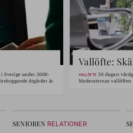
Vallöfte: Sk
 i Sverige under 2000-
30 dagars vårdga
VALLÖFTE
Förebyggande åtgärder är
Moderaternas vallöften
SENIOREN
S
RELATIONER