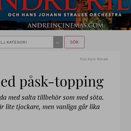
LJ KATEGORI
Foto Karin Wimark
med påsk-topping
oda med salta tillbehör som med söta.
r lite tjockare, men vanliga går lika