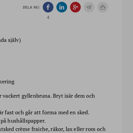
DELA NU:
4
nda själv)
rnering
är vackert gyllenbruna. Bryt isär dem och
 är fast och går att forma med en sked.
 på hushållspapper.
tsked crème fraiche, räkor, lax eller rom och