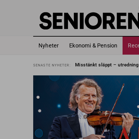
Nyheter
Ekonomi & Pension
Rec
Liten höjning av garantipens
SENASTE
NYHETER:
Misstänkt släppt – utredning
SENASTE
NYHETER:
Reform för äldre kan bli slag 
SENASTE
NYHETER:
Kravet: Nu måste 65-årsgrän
SENASTE
NYHETER:
Dom öppnar för rätt till gara
SENASTE
NYHETER:
Snart kan telefonförsäljning 
SENASTE
NYHETER:
Hyror rusar ifrån äldres bost
SENASTE
NYHETER:
Liten höjning av garantipens
SENASTE
NYHETER:
Misstänkt släppt – utredning
SENASTE
NYHETER: