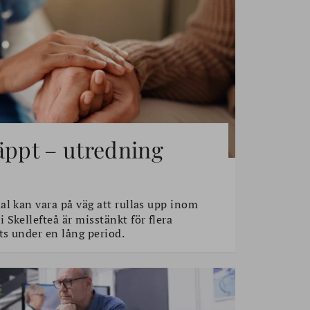
äppt – utredning
l kan vara på väg att rullas upp inom
Skellefteå är misstänkt för flera
s under en lång period.