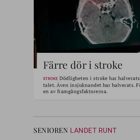
Färre dör i stroke
Dödligheten i stroke har halverats
STROKE
talet. Även insjuknandet har halverats. 
en av framgångsfaktorerna.
SENIOREN
LANDET RUNT