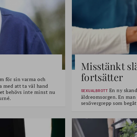
Misstänkt sl
fortsätter
m för sin varma och
a med att ta väl hand
En ny skanda
 Det behövs inte minst nu
SEXUALBROTT
äldreomsorgen. En man i 
urné.
sexövergrepp som begått