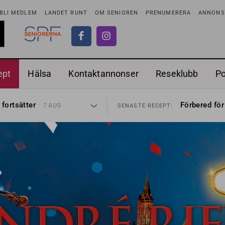
BLI MEDLEM
LANDET RUNT
OM SENIOREN
PRENUMERERA
ANNONSE
ept
Hälsa
Kontaktannonser
Reseklubb
P
ionen
Ranchdipp me
27 JUL
SENASTE RECEPT:
 fortsätter
Förbered för
7 AUG
SENASTE RECEPT:
i luften
Gott med röt
31 JUL
SENASTE RECEPT:
sen bort
Sommarmat p
30 JUL
SENASTE RECEPT:
ntipension
Timjankokta
30 JUL
SENASTE RECEPT:
förbjudas i Sverige
Mycket smak
29 JUL
SENASTE RECEPT:
adstillägg
Mums med m
28 JUL
SENASTE RECEPT:
ionen
Ranchdipp me
27 JUL
SENASTE RECEPT:
 fortsätter
Förbered för
7 AUG
SENASTE RECEPT: