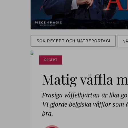
VÄ
RECEPT
Matig våffla 
Frasiga våffelhjärtan är lika g
Vi gjorde belgiska våfflor som ä
bra.