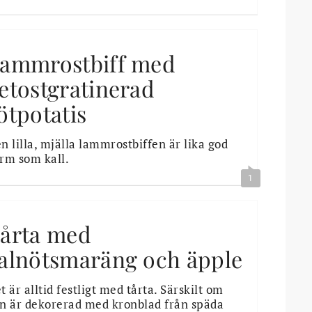
ammrostbiff med
etostgratinerad
ötpotatis
n lilla, mjälla lammrostbiffen är lika god
rm som kall.
1
årta med
alnötsmaräng och äpple
t är alltid festligt med tårta. Särskilt om
n är dekorerad med kronblad från späda