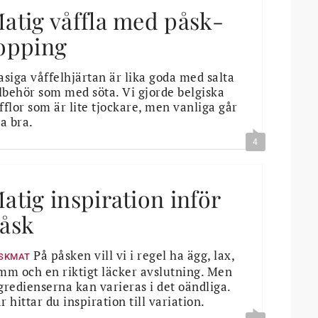
atig våffla med påsk-
opping
asiga våffelhjärtan är lika goda med salta
llbehör som med söta. Vi gjorde belgiska
fflor som är lite tjockare, men vanliga går
ka bra.
4
atig inspiration inför
åsk
På påsken vill vi i regel ha ägg, lax,
SKMAT
mm och en riktigt läcker avslutning. Men
gredienserna kan varieras i det oändliga.
r hittar du inspiration till variation.