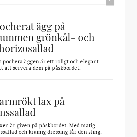
1
ocherat ägg på
jummen grönkål- och
horizosallad
t pochera äggen är ett roligt och elegant
tt att servera dem på påskbordet.
armrökt lax på
inssallad
xen är given på påskbordet. Med matig
nssallad och krämig dressing får den sting.