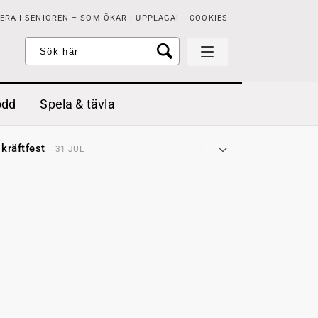
RA I SENIOREN – SOM ÖKAR I UPPLAGA!
COOKIES
odd
Spela & tävla
d gräddfil, dill och persilja
2 MAJ
 kräftfest
31 JUL
t & sött
14 JUL
å stora fat
3 JUL
 jordgubbar med vaniljglass
18 JUN
 med örter
13 JUN
unsbitar
3 MAJ
d gräddfil, dill och persilja
2 MAJ
 kräftfest
31 JUL