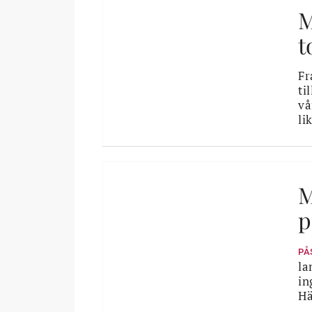
M
t
Fr
ti
vå
li
M
p
PÅ
la
in
Hä