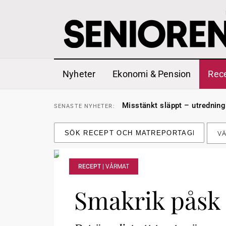
Nyheter
Ekonomi & Pension
Rec
Liten höjning av garantipens
SENASTE
NYHETER:
Misstänkt släppt – utredning
SENASTE
NYHETER:
Reform för äldre kan bli slag 
SENASTE
NYHETER:
Kravet: Nu måste 65-årsgrän
SENASTE
NYHETER:
Dom öppnar för rätt till gara
SENASTE
NYHETER:
VÄ
Snart kan telefonförsäljning 
SENASTE
NYHETER:
Hyror rusar ifrån äldres bost
SENASTE
NYHETER:
Liten höjning av garantipens
SENASTE
NYHETER:
Misstänkt släppt – utredning
SENASTE
NYHETER:
RECEPT |
VÅRMAT
Smakrik påsk