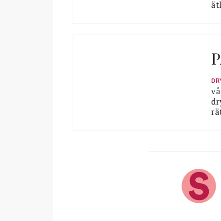
ät
P
DR
vå
dr
rä