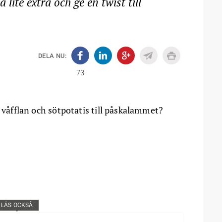
 lite extra och ge en twist till
DELA NU:
73
å våfflan och sötpotatis till påskalammet?
LÄS OCKSÅ