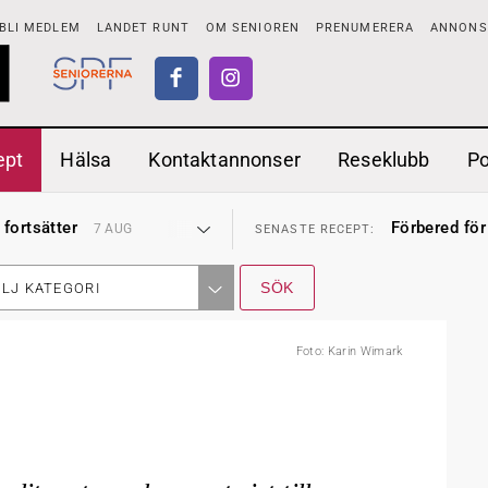
BLI MEDLEM
LANDET RUNT
OM SENIOREN
PRENUMERERA
ANNONSE
ept
Hälsa
Kontaktannonser
Reseklubb
P
ionen
Ranchdipp me
27 JUL
SENASTE RECEPT:
 fortsätter
Förbered för
7 AUG
SENASTE RECEPT:
i luften
Gott med röt
31 JUL
SENASTE RECEPT:
sen bort
Sommarmat p
30 JUL
SENASTE RECEPT:
ntipension
Timjankokta
30 JUL
SENASTE RECEPT:
LJ KATEGORI
förbjudas i Sverige
Mycket smak
29 JUL
SENASTE RECEPT:
adstillägg
Mums med m
28 JUL
SENASTE RECEPT:
ionen
Ranchdipp me
27 JUL
SENASTE RECEPT:
 fortsätter
Förbered för
7 AUG
Foto: Karin Wimark
SENASTE RECEPT: