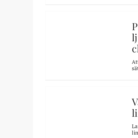
P
l
c
At
sä
V
l
La
li