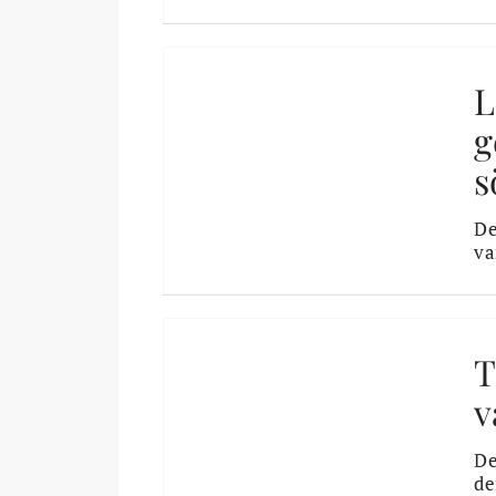
L
g
s
De
va
T
v
De
de