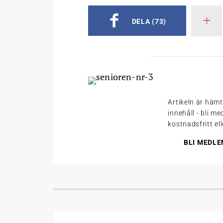
DELA
(73)
Artikeln är häm
innehåll - bli m
kostnadsfritt el
BLI MEDLE