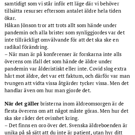
samtidigt som vi står inför ett läge där vi behöver
tillsätta resurser eftersom antalet äldre hela tiden
ökar.
Håkan Jönson tror att trots allt som hände under
pandemin och alla brister som synliggjordes var det
inte tillräckligt omvälvande för att det ska ske en
radikal förändring.
– När man är på konferenser är forskarna inte alls
överens om ifall det som hände de äldre under
pandemin var ålderistiskt eller inte. Covid slog extra
hårt mot äldre, det var ett faktum, och därför var man
tvungen att vidta vissa åtgärder tycker vissa. Men det
handlar även om hur man gjorde det.
När det gäller
bristerna inom äldreomsorgen är de
flesta överens om att något måste göras. Men hur det
ska ske råder det ovisshet kring.
– Det finns en oro över det. Svenska äldreboenden är
unika på så sätt att du inte är patient, utan hyr ditt