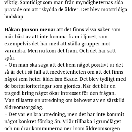
viktig. Samtidigt som man från myndigheternas sida
pratade om att ”skydda de äldre”. Det blev motstridiga
budskap.
Håkan Jönson menar
att det finns vissa saker som
mår bäst av att inte komma fram i ljuset, som
exempelvis det här med att ställa grupper mot
varandra. Men nu kom det fram. Och det har satt
spår.
– Om man ska säga att det kom något positivt ur det
så är det i så fall att medvetenheten om att det finns
något som heter ålderism ökade. Det blev tydligt med
de bortprioriteringar som gjordes. När det blir en
tragedi kring något ökar intresset för den frågan.
Man tillsatte en utredning om behovet av en särskild
äldreomsorgslag.
– Det var en bra utredning, men det har inte kommit
något konkret förslag än. Vi är tillbaka i grundläget
och nu drar kommunerna ner inom äldreomsorgen –