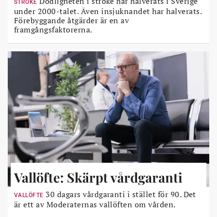
Dödligheten i stroke har halverats i Sverige
STROKE
under 2000-talet. Även insjuknandet har halverats.
Förebyggande åtgärder är en av
framgångsfaktorerna.
Vallöfte: Skärpt vårdgaranti
30 dagars vårdgaranti i stället för 90. Det
VALLÖFTE
är ett av Moderaternas vallöften om vården.