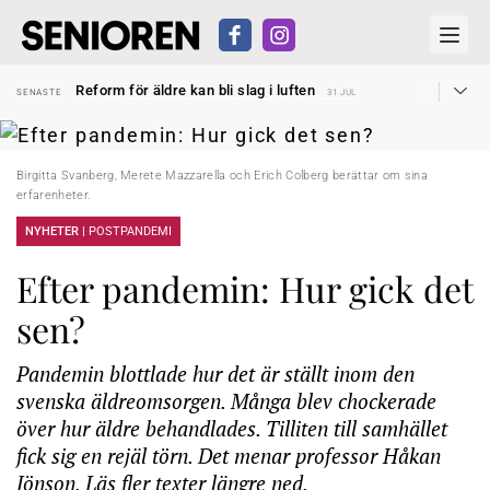
Sven Hagströmer sommarpratar
SENASTE
26 JUL
Reform för äldre kan bli slag i luften
SENASTE
31 JUL
Kravet: Nu måste 65-årsgränsen bort
SENASTE
30 JUL
Dom öppnar för rätt till garantipension
SENASTE
30 JUL
Snart kan telefonförsäljning förbjudas i Sverige
SENASTE
29 JUL
Hyror rusar ifrån äldres bostadstillägg
SENASTE
28 JUL
Birgitta Svanberg, Merete Mazzarella och Erich Colberg berättar om sina
Liten höjning av garantipensionen
SENASTE
27 JUL
erfarenheter.
Sven Hagströmer sommarpratar
SENASTE
26 JUL
Reform för äldre kan bli slag i luften
SENASTE
31 JUL
NYHETER |
POSTPANDEMI
Efter pandemin: Hur gick det
sen?
Pandemin blottlade hur det är ställt inom den
svenska äldreomsorgen. Många blev chockerade
över hur äldre behandlades. Tilliten till samhället
fick sig en rejäl törn. Det menar professor Håkan
Jönson. Läs fler texter längre ned.