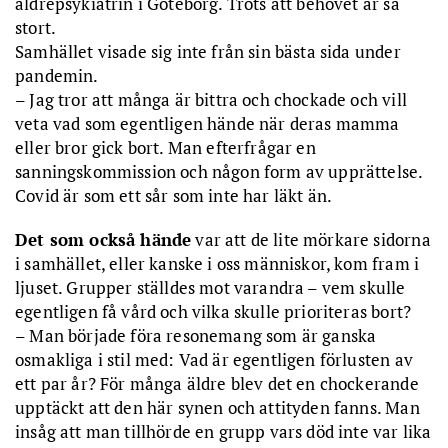
äldrepsykiatrin i Göteborg. Trots att behovet är så
stort.
Samhället visade sig inte från sin bästa sida under
pandemin.
– Jag tror att många är bittra och chockade och vill
veta vad som egentligen hände när deras mamma
eller bror gick bort. Man efterfrågar en
sanningskommission och någon form av upprättelse.
Covid är som ett sår som inte har läkt än.
Det som också hände
var att de lite mörkare sidorna
i samhället, eller kanske i oss människor, kom fram i
ljuset. Grupper ställdes mot varandra – vem skulle
egentligen få vård och vilka skulle prioriteras bort?
– Man började föra resonemang som är ganska
osmakliga i stil med: Vad är egentligen förlusten av
ett par år? För många äldre blev det en chockerande
upptäckt att den här synen och attityden fanns. Man
insåg att man tillhörde en grupp vars död inte var lika