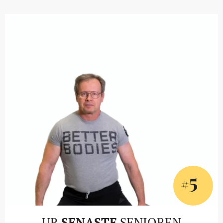
5
#
UR
SENASTE
SENIOREN