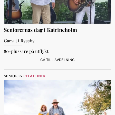
Seniorernas dag i Katrineholm
Garvat i Ryssby
80-plussare på utflykt
GÅ TILL AVDELNING
SENIOREN
RELATIONER