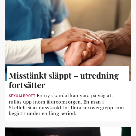
Misstänkt släppt – utredning
fortsätter
En ny skandal kan vara på väg att
SEXUALBROTT
rullas upp inom äldreomsorgen. En man i
Skellefteå är misstänkt för flera sexövergrepp som
begåtts under en lång period.