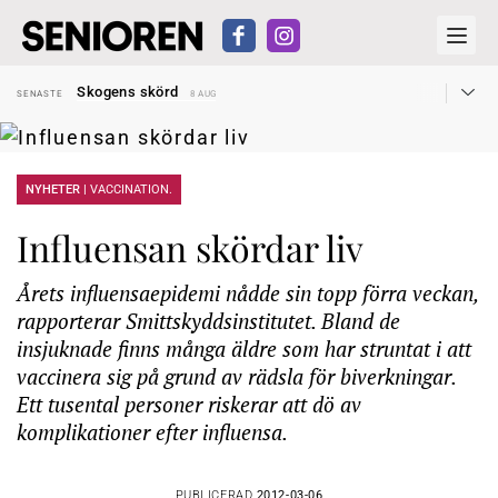
Hyror rusar ifrån äldres bostadstillägg
SENASTE
28 JUL
Skogens skörd
SENASTE
8 AUG
Misstänkt släppt – utredning fortsätter
SENASTE
7 AUG
Reform för äldre kan bli slag i luften
SENASTE
31 JUL
Kravet: Nu måste 65-årsgränsen bort
SENASTE
30 JUL
Dom öppnar för rätt till garantipension
SENASTE
30 JUL
Snart kan telefonförsäljning förbjudas i Sverige
NYHETER |
VACCINATION.
SENASTE
29 JUL
Hyror rusar ifrån äldres bostadstillägg
SENASTE
28 JUL
Skogens skörd
SENASTE
8 AUG
Influensan skördar liv
Årets influensaepidemi nådde sin topp förra veckan,
rapporterar Smittskyddsinstitutet. Bland de
insjuknade finns många äldre som har struntat i att
vaccinera sig på grund av rädsla för biverkningar.
Ett tusental personer riskerar att dö av
komplikationer efter influensa.
PUBLICERAD
2012-03-06