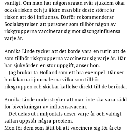
vanligt. Om man har någon annan svår sjukdom ökar
också risken och ju äldre man blir desto större är
risken att dö i influensa. Därför rekommenderar
Socialstyrelsen att personer som tillhör någon av
riskgrupperna vaccinerar sig mot säsongsinfluensa
varje år.
Annika Linde tycker att det borde vara en rutin att de
som tillhör riskgrupperna vaccinerar sig varje år. Här
har sjukvården en stor uppgift, anser hon.
– Jag brukar ta Holland som ett bra exempel. Där ser
husläkarna i journalerna vilka som tillhör
riksgruppen och skickar kallelse direkt till de berörda.
Annika Linde understryker att man inte ska vara rädd
för biverkningar av influensavaccin.
– Det delas ut i miljontals doser varje år och väldigt
sällan uppstår några problem.
Men för dem som låtit bli att vaccinera sig för årets