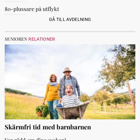
80-plussare på utflykt
GÅ TILL AVDELNING
SENIOREN
RELATIONER
Skärmfri tid med barnbarnen
Var rädd om dina syskon!