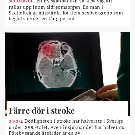
En ny skandal kan vara på väg att
SEXUALBROTT
rullas upp inom äldreomsorgen. En man i
Skellefteå är misstänkt för flera sexövergrepp som
begåtts under en lång period.
Färre dör i stroke
Dödligheten i stroke har halverats i Sverige
STROKE
under 2000-talet. Även insjuknandet har halverats.
Förebyggande åtgärder är en av