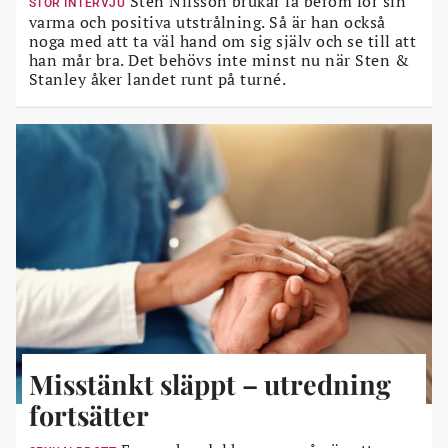
Sten Nilsson brukar få beröm för sin
STOR INTERVJU
varma och positiva utstrålning. Så är han också
noga med att ta väl hand om sig själv och se till att
han mår bra. Det behövs inte minst nu när Sten &
Stanley åker landet runt på turné.
Misstänkt släppt – utredning
fortsätter