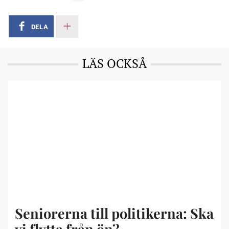
DELA
LÄS OCKSÅ
Seniorerna till politikerna: Ska
vi flytta från ön?