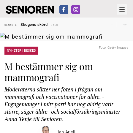
Hyror rusar ifrån äldres bostadstillägg
SENASTE
28 JUL
Skogens skörd
SENASTE
8 AUG
Misstänkt släppt – utredning fortsätter
SENASTE
7 AUG
Reform för äldre kan bli slag i luften
SENASTE
31 JUL
Kravet: Nu måste 65-årsgränsen bort
SENASTE
30 JUL
Dom öppnar för rätt till garantipension
SENASTE
30 JUL
Foto: Getty Images
Snart kan telefonförsäljning förbjudas i Sverige
NYHETER |
BESKED
SENASTE
29 JUL
Hyror rusar ifrån äldres bostadstillägg
SENASTE
28 JUL
Skogens skörd
SENASTE
8 AUG
M bestämmer sig om
mammografi
Moderaterna sätter ner foten i frågan om
mammografi och vaccinationer för äldre. -
Engagemanget i mitt parti har nog aldrig varit
större, säger äldre- och socialförsäkringsminister
Anna Tenje till Senioren.
Jan Arleij