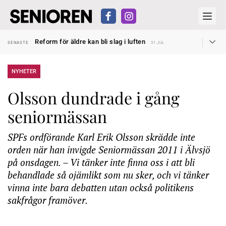
Sven Hagströmer sommarpratar
SENASTE
26 JUL
Reform för äldre kan bli slag i luften
SENASTE
31 JUL
Kravet: Nu måste 65-årsgränsen bort
SENASTE
30 JUL
Dom öppnar för rätt till garantipension
SENASTE
30 JUL
Snart kan telefonförsäljning förbjudas i Sverige
SENASTE
29 JUL
NYHETER
Hyror rusar ifrån äldres bostadstillägg
SENASTE
28 JUL
Liten höjning av garantipensionen
SENASTE
27 JUL
Olsson dundrade i gång
Sven Hagströmer sommarpratar
SENASTE
26 JUL
Reform för äldre kan bli slag i luften
SENASTE
31 JUL
seniormässan
SPFs ordförande Karl Erik Olsson skrädde inte
orden när han invigde Seniormässan 2011 i Älvsjö
på onsdagen. – Vi tänker inte finna oss i att bli
behandlade så ojämlikt som nu sker, och vi tänker
vinna inte bara debatten utan också politikens
sakfrågor framöver.