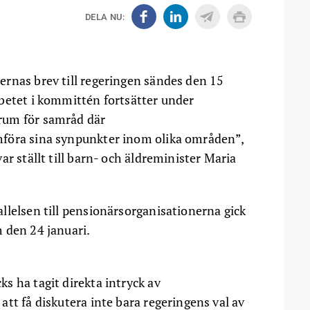
DELA NU:
rnas brev till regeringen sändes den 15
betet i kommittén fortsätter under
rum för samråd där
mföra sina synpunkter inom olika områden”,
ar ställt till barn- och äldreminister Maria
llelsen till pensionärsorganisationerna gick
 den 24 januari.
s ha tagit direkta intryck av
tt få diskutera inte bara regeringens val av