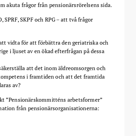
 akuta frågor från pensionärsrörelsens sida.
O, SPRF, SKPF och RPG – att två frågor
tt vidta för att förbättra den geriatriska och
ge i ljuset av en ökad efterfrågan på dessa
t säkerställa att det inom äldreomsorgen och
 kompetens i framtiden och att det framtida
laras av?
nkt ”Pensionärskommitténs arbetsformer”
rmation från pensionärsorganisationerna: