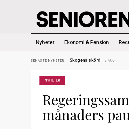
Nyheter
Ekonomi & Pension
Rec
Hyror rusar ifrån äldres bost
SENASTE
NYHETER:
Skogens skörd
8 AUG
SENASTE
NYHETER:
Misstänkt släppt – utredning
SENASTE
NYHETER:
Reform för äldre kan bli slag 
SENASTE
NYHETER:
Kravet: Nu måste 65-årsgrän
SENASTE
NYHETER:
Dom öppnar för rätt till gara
SENASTE
NYHETER:
NYHETER
Snart kan telefonförsäljning 
SENASTE
NYHETER:
Hyror rusar ifrån äldres bost
SENASTE
NYHETER:
Skogens skörd
Regeringssamt
8 AUG
SENASTE
NYHETER:
månaders pa