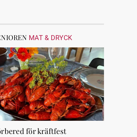
ENIOREN
MAT & DRYCK
rbered för kräftfest