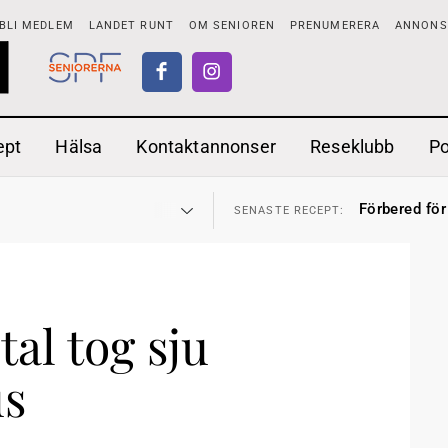
BLI MEDLEM
LANDET RUNT
OM SENIOREN
PRENUMERERA
ANNONSE
ept
Hälsa
Kontaktannonser
Reseklubb
P
adstillägg
Ranchdipp me
28 JUL
SENASTE RECEPT:
Förbered för
SENASTE RECEPT:
 fortsätter
Gott med röt
7 AUG
SENASTE RECEPT:
i luften
Sommarmat p
31 JUL
SENASTE RECEPT:
sen bort
Timjankokta
30 JUL
SENASTE RECEPT:
ntipension
Mycket smak
30 JUL
SENASTE RECEPT:
förbjudas i Sverige
Mums med m
29 JUL
SENASTE RECEPT:
adstillägg
Ranchdipp me
28 JUL
SENASTE RECEPT:
Förbered för
al tog sju
SENASTE RECEPT:
us