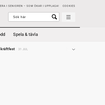
RA I SENIOREN – SOM ÖKAR I UPPLAGA!
COOKIES
odd
Spela & tävla
d gräddfil, dill och persilja
2 MAJ
 kräftfest
31 JUL
t & sött
14 JUL
å stora fat
3 JUL
 jordgubbar med vaniljglass
18 JUN
 med örter
13 JUN
unsbitar
3 MAJ
d gräddfil, dill och persilja
2 MAJ
 kräftfest
31 JUL