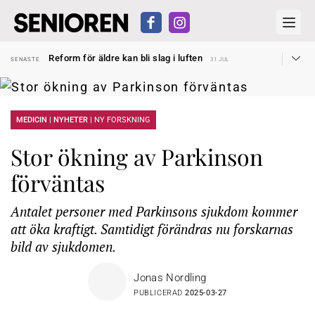
Sven Hagströmer sommarpratar
SENASTE
26 JUL
Reform för äldre kan bli slag i luften
SENASTE
31 JUL
Kravet: Nu måste 65-årsgränsen bort
SENASTE
30 JUL
Dom öppnar för rätt till garantipension
SENASTE
30 JUL
Snart kan telefonförsäljning förbjudas i Sverige
SENASTE
29 JUL
Hyror rusar ifrån äldres bostadstillägg
SENASTE
28 JUL
Liten höjning av garantipensionen
MEDICIN | NYHETER |
NY FORSKNING
SENASTE
27 JUL
Sven Hagströmer sommarpratar
SENASTE
26 JUL
Reform för äldre kan bli slag i luften
SENASTE
31 JUL
Stor ökning av Parkinson
förväntas
Antalet personer med Parkinsons sjukdom kommer
att öka kraftigt. Samtidigt förändras nu forskarnas
bild av sjukdomen.
Jonas Nordling
PUBLICERAD
2025-03-27