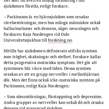
Det sker nu även en möjlig förändring i hur
sjukdomen förstås, enligt forskare.
– Parkinsons är en hjärnsjukdom som orsakar
rörelsestörningar, men hos många människor också
hallucinationer och demens, säger neurologen och
forskaren Kaja Nordengen vid Oslo
Universitetssjukhus till
forskning.no
.
Hittills har sjukdomen definierats utifrån symtom
som tröghet, skakningar och stelhet. Forskare kallar
detta progressiva motoriska symptom. Det gör att
symtomen blir värre med tiden. Dessa symtom
orsakas av att en grupp nervceller i mellanhjärnan
dör. Men det finns också icke-motoriska symtom på
Parkinsons, enligt Kaja Nordengen:
– Som sömnstörningar, förstoppning och depression.
Andra grupper av nervceller kan också dö och orsaka
demens vid avancerad sjukdom.