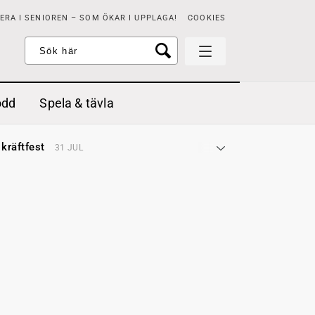
RA I SENIOREN – SOM ÖKAR I UPPLAGA!
COOKIES
odd
Spela & tävla
d gräddfil, dill och persilja
2 MAJ
 kräftfest
31 JUL
t & sött
14 JUL
å stora fat
3 JUL
 jordgubbar med vaniljglass
18 JUN
 med örter
13 JUN
unsbitar
3 MAJ
d gräddfil, dill och persilja
2 MAJ
 kräftfest
31 JUL