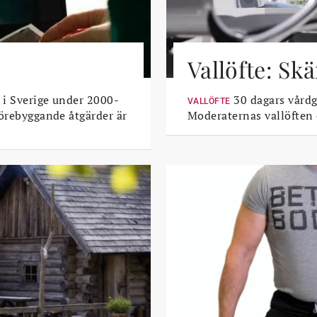
Vallöfte: Sk
 i Sverige under 2000-
30 dagars vårdga
VALLÖFTE
Förebyggande åtgärder är
Moderaternas vallöften