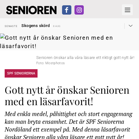
Hyror rusar ifrån äldres bostadstillägg
SENASTE
28 JUL
Skogens skörd
SENASTE
8 AUG
Misstänkt släppt – utredning fortsätter
SENASTE
7 AUG
Reform för äldre kan bli slag i luften
SENASTE
31 JUL
Kravet: Nu måste 65-årsgränsen bort
SENASTE
30 JUL
Dom öppnar för rätt till garantipension
SENASTE
30 JUL
Snart kan telefonförsäljning förbjudas i Sverige
SENASTE
29 JUL
Hyror rusar ifrån äldres bostadstillägg
Senioren önskar alla våra läsare ett riktigt gott nytt år!
SENASTE
28 JUL
Skogens skörd
Foto: Mostphotos
SENASTE
8 AUG
SPF SENIORERNA
Gott nytt år önskar Senioren
med en läsarfavorit!
Med enkla medel, påhittighet och stort engagemang
kan man bryta ensamhet. Det är SPF Seniorerna
Nordöland ett exempel på. Med denna läsarfavorit
önskar Senioren alla våra läsare ett gott nytt år!