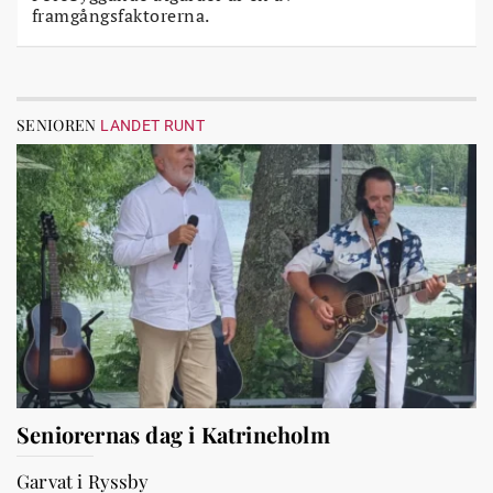
framgångsfaktorerna.
SENIOREN
LANDET RUNT
Seniorernas dag i Katrineholm
Garvat i Ryssby