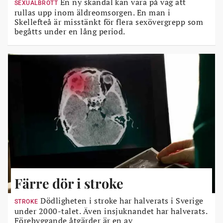
En ny skandal kan vara på väg att
SEXUALBROTT
rullas upp inom äldreomsorgen. En man i
Skellefteå är misstänkt för flera sexövergrepp som
begåtts under en lång period.
Färre dör i stroke
Dödligheten i stroke har halverats i Sverige
STROKE
under 2000-talet. Även insjuknandet har halverats.
Förebyggande åtgärder är en av