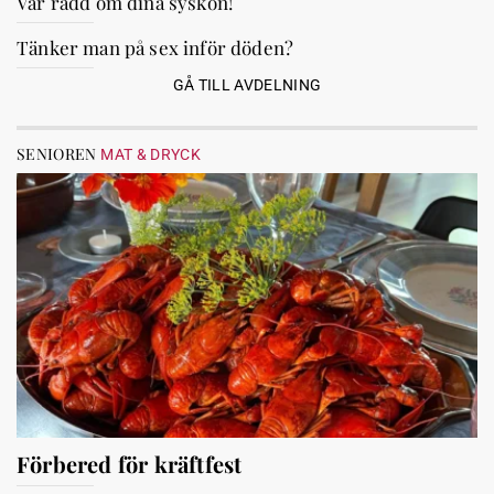
Var rädd om dina syskon!
Tänker man på sex inför döden?
GÅ TILL AVDELNING
SENIOREN
MAT & DRYCK
Förbered för kräftfest