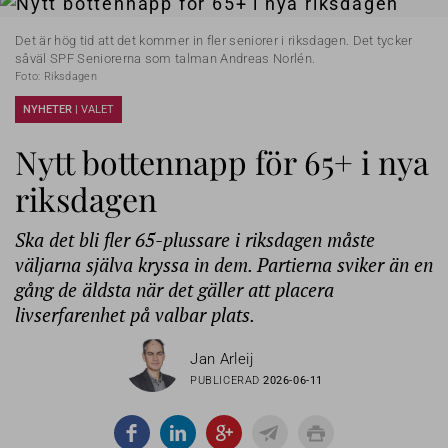
Det är hög tid att det kommer in fler seniorer i riksdagen. Det tycker
såväl SPF Seniorerna som talman Andreas Norlén.
Foto: Riksdagen
NYHETER |
VALET
Nytt bottennapp för 65+ i nya
riksdagen
Ska det bli fler 65-plussare i riksdagen måste
väljarna själva kryssa in dem. Partierna sviker än en
gång de äldsta när det gäller att placera
livserfarenhet på valbar plats.
Jan Arleij
PUBLICERAD
2026-06-11