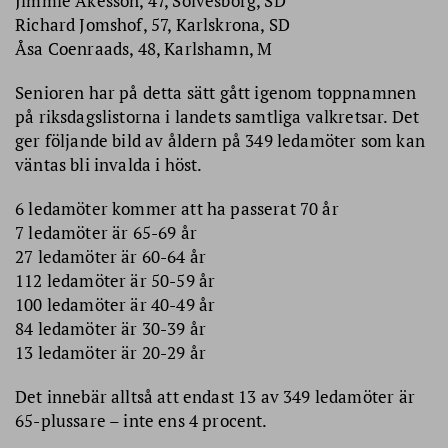
Jimmie Åkesson, 47, Sölvesborg, SD
Richard Jomshof, 57, Karlskrona, SD
Åsa Coenraads, 48, Karlshamn, M
Senioren har på detta sätt gått igenom toppnamnen
på riksdagslistorna i landets samtliga valkretsar. Det
ger följande bild av åldern på 349 ledamöter som kan
väntas bli invalda i höst.
6 ledamöter kommer att ha passerat 70 år
7 ledamöter är 65-69 år
27 ledamöter är 60-64 år
112 ledamöter är 50-59 år
100 ledamöter är 40-49 år
84 ledamöter är 30-39 år
13 ledamöter är 20-29 år
Det innebär alltså att endast 13 av 349 ledamöter är
65-plussare – inte ens 4 procent.