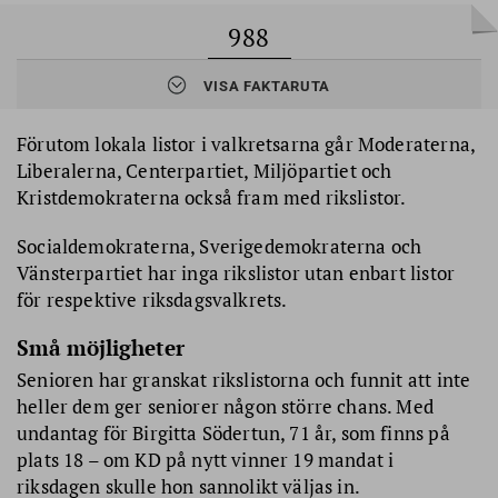
988
VISA FAKTARUTA
av samtliga 5 793 kandidater
till riksdagsvalet från
riksdagspartierna är 65 år eller äldre på valdagen. Deras
medelålder är 71,5 år.
Förutom lokala listor i valkretsarna går Moderaterna,
Det innebär att
17 procent av samtliga kandidater
är 65 år eller
Liberalerna, Centerpartiet, Miljöpartiet och
äldre. Andelen var densamma vid riksdagsvalet 2022.
Kristdemokraterna också fram med rikslistor.
Socialdemokraterna, Sverigedemokraterna och
Vänsterpartiet har inga rikslistor utan enbart listor
för respektive riksdagsvalkrets.
Små möjligheter
Senioren har granskat rikslistorna och funnit att inte
heller dem ger seniorer någon större chans. Med
undantag för Birgitta Södertun, 71 år, som finns på
plats 18 – om KD på nytt vinner 19 mandat i
riksdagen skulle hon sannolikt väljas in.