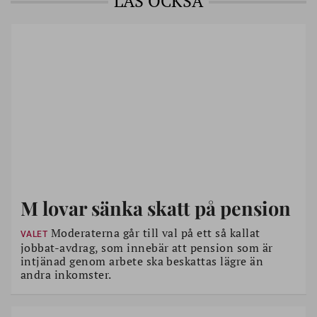
LÄS OCKSÅ
Miljöpartiet
Jan Riise, Kungsbacka, 68, riksdagsledamot, Halland
Ingegerd Akselsson Le Douaron, 75, folkbildare, pensionär,
Stockholms län
Sverigedemokraterna
Peter Eriksson, 67, skogsbrukare, Jämtland
Moderaterna
Peter Ollén, 67 år, riksdagsledamot, Malmö kommun
Liberalerna
Mauricio Rojas Mullor, 76 år, Skåne västra
Lars Leijonborg, 77, tidigare partiledare, Uppsala län
M lovar sänka skatt på pension
Vänsterpartiet
Gudrun Nordborg, 80, jurist, Västerbottens län
Moderaterna går till val på ett så kallat
VALET
jobbat-avdrag, som innebär att pension som är
intjänad genom arbete ska beskattas lägre än
andra inkomster.