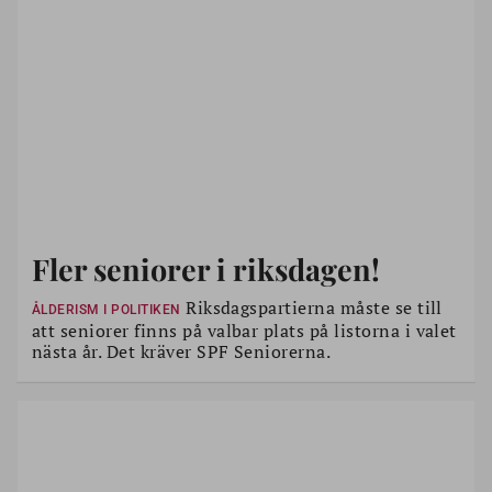
Rikslistorna
ger också några kandidater god chans att komma
in.
Kristdemokraterna
: Birgitta Södertun, 71 år, finns på plats 18 på
KDs rikslista.
Fler seniorer i riksdagen!
På
Centerpartiets
rikslista finns Kerstin Lundgren, 71 år, på
Riksdagspartierna måste se till
ÅLDERISM I POLITIKEN
plats 6. C har idag 24 mandat.
att seniorer finns på valbar plats på listorna i valet
nästa år. Det kräver SPF Seniorerna.