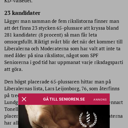
KD-valsedel.
23 kandidater
Lägger man samman de fem rikslistorna finner man
att det finns 23 stycken 65-plussare att kryssa bland
281 kandidater (8 procent) så man får leta
omsorgsfullt. Riktigt svårt blir det när det kommer till
Liberalerna och Moderaterna som har valt att inte ta
med ålder på sina rikslistor, något som SPF
Seniorerna i god tid har uppmanat varje riksdagsparti
att göra.
Den högst placerade 65-plussaren hittar man på
Liberalernas lista, Lars Leijonborg, 76, som återfinns
på tredje plats. Centern har placerat Kerstin
Lundgren, 71, på sjätte plats. Miljöpartiet har Lennart
Tonell, 82, på 20:e plats och Kristdemokraterna
placerar Birgitta Södertun på 18:e plats. Moderaterna
har alltså ingen 65-plussare på sin rikslista.