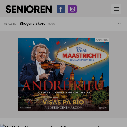
Hyror rusar ifrån äldres bostadstillägg
SENASTE
28 JUL
Skogens skörd
SENASTE
8 AUG
Misstänkt släppt – utredning fortsätter
SENASTE
7 AUG
Reform för äldre kan bli slag i luften
SENASTE
31 JUL
Kravet: Nu måste 65-årsgränsen bort
SENASTE
30 JUL
Dom öppnar för rätt till garantipension
SENASTE
30 JUL
ANNONS
Snart kan telefonförsäljning förbjudas i Sverige
SENASTE
29 JUL
Hyror rusar ifrån äldres bostadstillägg
SENASTE
28 JUL
Skogens skörd
SENASTE
8 AUG