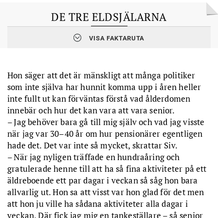
DE TRE ELDSJÄLARNA
VISA FAKTARUTA
Siv Kanon:
SPF:are sedan pensioneringen för 15 år sedan. Har
varit föreningsordförande i Karlskoga i tio år. Distriktsordförande
sedan tre år. Sitter med i RPR.
Stig Blomqvist:
Har flera år som ordförande i SPF Seniorerna
Hon säger att det är mänskligt att många politiker
Kumlabygden bakom sig. Ledamot i distriktsstyrelsen.
som inte själva har hunnit komma upp i åren heller
Sören Karlsson Arevång:
Gick med i SPF Seniorerna Kamraterna
2022. Efter ett halvår invald i föreningsstyrelsen. Ledamot i
inte fullt ut kan förväntas förstå vad ålderdomen
distriktsstyrelsen sedan våren 2024.
innebär och hur det kan vara att vara senior.
– Jag behöver bara gå till mig själv och vad jag visste
när jag var 30–40 år om hur pensionärer egentligen
hade det. Det var inte så mycket, skrattar Siv.
– När jag nyligen träffade en hundraåring och
gratulerade henne till att ha så fina aktiviteter på ett
äldreboende ett par dagar i veckan så såg hon bara
allvarlig ut. Hon sa att visst var hon glad för det men
att hon ju ville ha sådana aktiviteter alla dagar i
veckan. Där fick jag mig en tankeställare – så senior