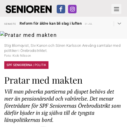
Sven Hagströmer sommarpratar
SENASTE
26 JUL
Reform för äldre kan bli slag i luften
SENASTE
31 JUL
Kravet: Nu måste 65-årsgränsen bort
SENASTE
30 JUL
Dom öppnar för rätt till garantipension
SENASTE
30 JUL
Snart kan telefonförsäljning förbjudas i Sverige
SENASTE
29 JUL
Hyror rusar ifrån äldres bostadstillägg
SENASTE
28 JUL
Stig Blomqvist, Siv Kanon och Sören Karlsson Arevång samtalar med
Liten höjning av garantipensionen
SENASTE
27 JUL
politiker i Örebrodistriktet.
Sven Hagströmer sommarpratar
SENASTE
26 JUL
Foto: Kicki Nilsson
Reform för äldre kan bli slag i luften
SENASTE
31 JUL
SPF SENIORERNA |
POLITIK
Pratar med makten
Vill man påverka partierna på djupet behövs det
mer än pensionärsråd och valrörelse. Det menar
företrädare för SPF Seniorernas Örebrodistrikt som
därför bjuder in sig själva till de tyngsta
länspolitikernas bord.