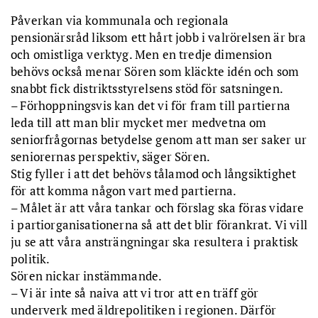
Påverkan via kommunala och regionala
pensionärsråd liksom ett hårt jobb i valrörelsen är bra
och omistliga verktyg. Men en tredje dimension
behövs också menar Sören som kläckte idén och som
snabbt fick distriktsstyrelsens stöd för satsningen.
– Förhoppningsvis kan det vi för fram till partierna
leda till att man blir mycket mer medvetna om
seniorfrågornas betydelse genom att man ser saker ur
seniorernas perspektiv, säger Sören.
Stig fyller i att det behövs tålamod och långsiktighet
för att komma någon vart med partierna.
– Målet är att våra tankar och förslag ska föras vidare
i partiorganisationerna så att det blir förankrat. Vi vill
ju se att våra ansträngningar ska resultera i praktisk
politik.
Sören nickar instämmande.
– Vi är inte så naiva att vi tror att en träff gör
underverk med äldrepolitiken i regionen. Därför