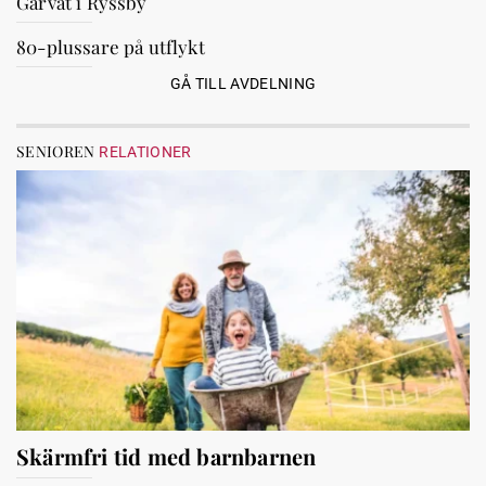
Garvat i Ryssby
80-plussare på utflykt
GÅ TILL AVDELNING
SENIOREN
RELATIONER
Skärmfri tid med barnbarnen