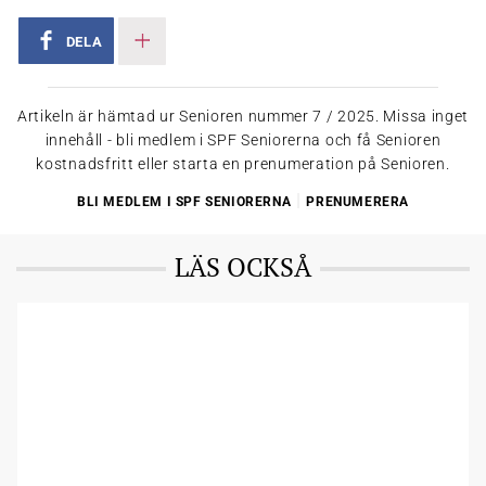
äldrefrågor och vårdfrågor inom partiet. Med vid träffen var
ytterligare två partiföreträdare på länsnivå med samma
DELA
inriktning.
KRISTDEMOKRATERNA. Vid träffen medverkade Christina
Håkansson, ordförande för senior KD i länet, regionrådet Bechet
Artikeln är hämtad ur Senioren nummer 7 / 2025. Missa inget
Barsom med ansvar för sjukvård och Susanne Lindholm
innehåll - bli medlem i SPF Seniorerna och få Senioren
Henningsson som är kommunalråd i Örebro.
kostnadsfritt eller starta en prenumeration på Senioren.
SVERIGEDEMOKRATERNA. Partiet ställde upp med sin
distriktsordförande och ytterligare en ledamot i
|
BLI MEDLEM I SPF SENIORERNA
PRENUMERERA
distriktsstyrelsen.
SOCIALDEMOKRATERNA. Den 5 september träffade man
riksdagsledamot Karin Sundin som sitter för Örebro län och
LÄS OCKSÅ
regionrådet Jonas Karlsson.
MILJÖPARTIET. Tid för träff är ännu inte fastställd, men planen
är att träffa riksdagsledamot Camilla Hansén och partiets
länsordförande Malin Bjarnefors.
VÄNSTERPARTIET. Tidpunkt och personer är inte klart. Men
målet är att få till ett möte under hösten.
Partiträffarna beskrivs för medlemmarna i månadsbrev från
distriktsstyrelsen. När man har träffat samtliga partier ska en
slutrapport skrivas, som kommer att redovisas för distrikt och
föreningar. Den kommer man också att försöka få lokala medier
att uppmärksamma.