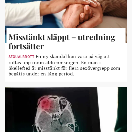
Misstänkt släppt – utredning
fortsätter
En ny skandal kan vara på väg att
SEXUALBROTT
rullas upp inom äldreomsorgen. En man i
Skellefteå är misstänkt för flera sexövergrepp som
begåtts under en lång period.