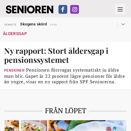
Hyror rusar ifrån äldres bostadstillägg
SENASTE
28 JUL
Skogens skörd
SENASTE
8 AUG
Misstänkt släppt – utredning fortsätter
SENASTE
7 AUG
ÅLDERSGAP
Reform för äldre kan bli slag i luften
SENASTE
31 JUL
Kravet: Nu måste 65-årsgränsen bort
SENASTE
30 JUL
Dom öppnar för rätt till garantipension
SENASTE
30 JUL
Ny rapport: Stort åldersgap i
Snart kan telefonförsäljning förbjudas i Sverige
SENASTE
29 JUL
Hyror rusar ifrån äldres bostadstillägg
SENASTE
28 JUL
pensionssystemet
Skogens skörd
SENASTE
8 AUG
Pensionen försvagas systematiskt ju äldre
PENSIONER
man blir. Gapet är 22 procent lägre pensioner för äldre
än yngre, visar en ny rapport från SPF Seniorerna.
FRÅN LÖPET