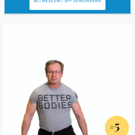
BLI MEDLEM I SPF SENIORERNA
5
#