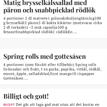
Matig brysselkålssallad med
päron och snabbpicklad rödlök
4 portioner 2 dl matvete1 grönsaksbuljongtärning500
g brysselkål2 päron5 dl kokta kikärtor (motsvarar cirka
2 dl torkade)1–2 msk rapsolja100 g
fetaostSnabbpicklad rödlök1 rödlökEn …
Spring rolls med gottesåsen
4 portioner (som förrätt eller tillbehör) Spring rolls
Grönsaker och frukt, t ex gurka, paprika, vitkål, rödkål,
morot, äpple, salladsblad,fryst mango10 rispapper
Gottesåsen …
Billigt och gott!
Det går att laga god mat utan att det kostar en
RECEPT