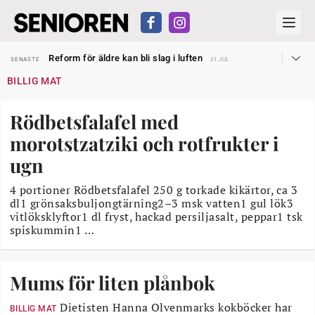
Sven Hagströmer sommarpratar
SENASTE
26 JUL
Reform för äldre kan bli slag i luften
SENASTE
31 JUL
Kravet: Nu måste 65-årsgränsen bort
SENASTE
30 JUL
BILLIG MAT
Dom öppnar för rätt till garantipension
SENASTE
30 JUL
Snart kan telefonförsäljning förbjudas i Sverige
SENASTE
29 JUL
Hyror rusar ifrån äldres bostadstillägg
SENASTE
28 JUL
Rödbetsfalafel med
Liten höjning av garantipensionen
SENASTE
27 JUL
Sven Hagströmer sommarpratar
SENASTE
26 JUL
morotstzatziki och rotfrukter i
Reform för äldre kan bli slag i luften
SENASTE
31 JUL
ugn
4 portioner Rödbetsfalafel 250 g torkade kikärtor, ca 3
dl1 grönsaksbuljongtärning2–3 msk vatten1 gul lök3
vitlöksklyftor1 dl fryst, hackad persiljasalt, peppar1 tsk
spiskummin1 …
Mums för liten plånbok
Dietisten Hanna Olvenmarks kokböcker har
BILLIG MAT