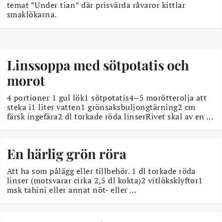
temat ”Under tian” där prisvärda råvaror kittlar
smaklökarna.
Linssoppa med sötpotatis och
morot
4 portioner 1 gul lök1 sötpotatis4–5 morötterolja att
steka i1 liter vatten1 grönsaksbuljongtärning2 cm
färsk ingefära2 dl torkade röda linserRivet skal av en …
En härlig grön röra
Att ha som pålägg eller tillbehör. 1 dl torkade röda
linser (motsvarar cirka 2,5 dl kokta)2 vitlöksklyftor1
msk tahini eller annat nöt- eller …