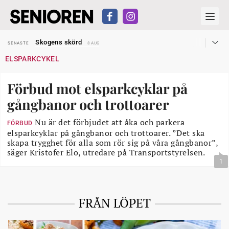
Hyror rusar ifrån äldres bostadstillägg
SENASTE
28 JUL
Skogens skörd
SENASTE
8 AUG
Misstänkt släppt – utredning fortsätter
SENASTE
7 AUG
ELSPARKCYKEL
Reform för äldre kan bli slag i luften
SENASTE
31 JUL
Kravet: Nu måste 65-årsgränsen bort
SENASTE
30 JUL
Dom öppnar för rätt till garantipension
SENASTE
30 JUL
Förbud mot elsparkcyklar på
Snart kan telefonförsäljning förbjudas i Sverige
SENASTE
29 JUL
Hyror rusar ifrån äldres bostadstillägg
SENASTE
28 JUL
gångbanor och trottoarer
Skogens skörd
SENASTE
8 AUG
Nu är det förbjudet att åka och parkera
FÖRBUD
elsparkcyklar på gångbanor och trottoarer. ”Det ska
skapa trygghet för alla som rör sig på våra gångbanor”,
säger Kristofer Elo, utredare på Transportstyrelsen.
1
FRÅN LÖPET