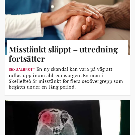
Misstänkt släppt – utredning
fortsätter
En ny skandal kan vara på väg att
SEXUALBROTT
rullas upp inom äldreomsorgen. En man i
Skellefteå är misstänkt för flera sexövergrepp som
begåtts under en lång period.