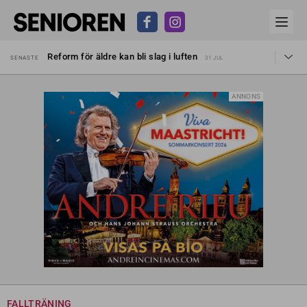
Sven Hagströmer sommarpratar
SENASTE
26 JUL
Reform för äldre kan bli slag i luften
SENASTE
31 JUL
Kravet: Nu måste 65-årsgränsen bort
SENASTE
30 JUL
Dom öppnar för rätt till garantipension
SENASTE
30 JUL
Snart kan telefonförsäljning förbjudas i Sverige
SENASTE
29 JUL
ANNONS
Hyror rusar ifrån äldres bostadstillägg
SENASTE
28 JUL
Liten höjning av garantipensionen
SENASTE
27 JUL
Sven Hagströmer sommarpratar
SENASTE
26 JUL
Reform för äldre kan bli slag i luften
SENASTE
31 JUL
FALLTRÄNING