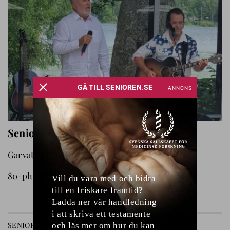
Seniorernas dag i Katrineholm
Garvat i Ryssby
80-plussare på utflykt
GÅ TILL AVDELNING
SENIOREN
RELATIONER