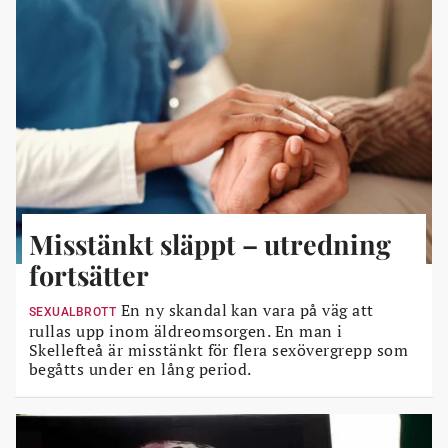
Misstänkt släppt – utredning
fortsätter
En ny skandal kan vara på väg att
SEXUALBROTT
rullas upp inom äldreomsorgen. En man i
Skellefteå är misstänkt för flera sexövergrepp som
begåtts under en lång period.