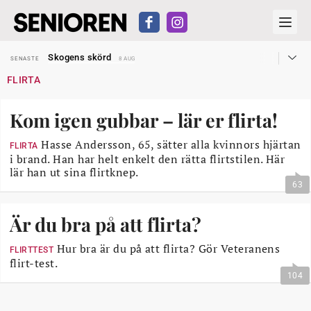
Hyror rusar ifrån äldres bostadstillägg
SENASTE
28 JUL
Skogens skörd
SENASTE
8 AUG
Misstänkt släppt – utredning fortsätter
SENASTE
7 AUG
FLIRTA
Reform för äldre kan bli slag i luften
SENASTE
31 JUL
Kravet: Nu måste 65-årsgränsen bort
SENASTE
30 JUL
Dom öppnar för rätt till garantipension
SENASTE
30 JUL
Kom igen gubbar – lär er flirta!
Snart kan telefonförsäljning förbjudas i Sverige
SENASTE
29 JUL
Hyror rusar ifrån äldres bostadstillägg
SENASTE
28 JUL
Skogens skörd
Hasse Andersson, 65, sätter alla kvinnors hjärtan
SENASTE
8 AUG
FLIRTA
i brand. Han har helt enkelt den rätta flirtstilen. Här
lär han ut sina flirtknep.
63
Är du bra på att flirta?
Hur bra är du på att flirta? Gör Veteranens
FLIRTTEST
flirt-test.
104