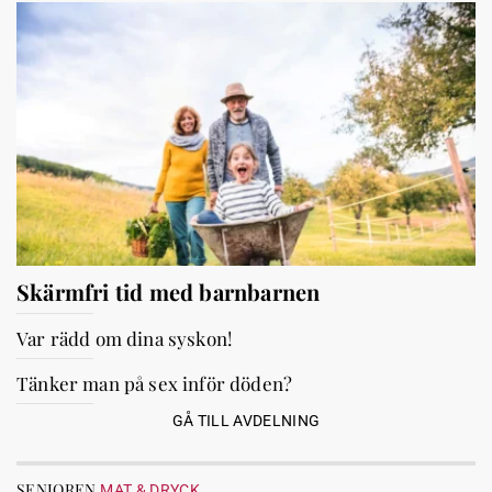
Skärmfri tid med barnbarnen
Var rädd om dina syskon!
Tänker man på sex inför döden?
GÅ TILL AVDELNING
SENIOREN
MAT & DRYCK