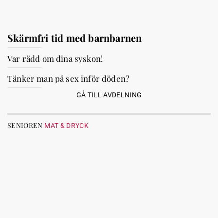
Skärmfri tid med barnbarnen
Var rädd om dina syskon!
Tänker man på sex inför döden?
GÅ TILL AVDELNING
SENIOREN
MAT & DRYCK