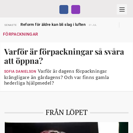
Sven Hagströmer sommarpratar
SENASTE
26 JUL
Reform för äldre kan bli slag i luften
SENASTE
31 JUL
Kravet: Nu måste 65-årsgränsen bort
SENASTE
30 JUL
FÖRPACKNINGAR
Dom öppnar för rätt till garantipension
SENASTE
30 JUL
Snart kan telefonförsäljning förbjudas i Sverige
SENASTE
29 JUL
Hyror rusar ifrån äldres bostadstillägg
SENASTE
28 JUL
Varför är förpackningar så svåra
Liten höjning av garantipensionen
SENASTE
27 JUL
Sven Hagströmer sommarpratar
SENASTE
26 JUL
att öppna?
Reform för äldre kan bli slag i luften
SENASTE
31 JUL
Varför är dagens förpackningar
SOFIA DANIELSON
krångligare än gårdagens? Och var finns gamla
hederliga hjälpmedel?
FRÅN LÖPET