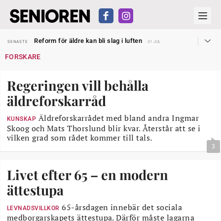
Sven Hagströmer sommarpratar
SENASTE
26 JUL
Reform för äldre kan bli slag i luften
SENASTE
31 JUL
Kravet: Nu måste 65-årsgränsen bort
SENASTE
30 JUL
FORSKARE
Dom öppnar för rätt till garantipension
SENASTE
30 JUL
Snart kan telefonförsäljning förbjudas i Sverige
SENASTE
29 JUL
Hyror rusar ifrån äldres bostadstillägg
SENASTE
28 JUL
Regeringen vill behålla
Liten höjning av garantipensionen
SENASTE
27 JUL
Sven Hagströmer sommarpratar
SENASTE
26 JUL
äldreforskarråd
Reform för äldre kan bli slag i luften
SENASTE
31 JUL
Äldreforskarrådet med bland andra Ingmar
KUNSKAP
Skoog och Mats Thorslund blir kvar. Återstår att se i
vilken grad som rådet kommer till tals.
3
Livet efter 65 – en modern
ättestupa
65-årsdagen innebär det sociala
LEVNADSVILLKOR
medborgarskapets ättestupa. Därför måste lagarna