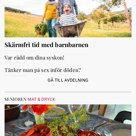
Skärmfri tid med barnbarnen
Var rädd om dina syskon!
Tänker man på sex inför döden?
GÅ TILL AVDELNING
SENIOREN
MAT & DRYCK