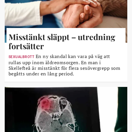
Misstänkt släppt – utredning
fortsätter
En ny skandal kan vara på väg att
SEXUALBROTT
rullas upp inom äldreomsorgen. En man i
Skellefteå är misstänkt för flera sexövergrepp som
begåtts under en lång period.