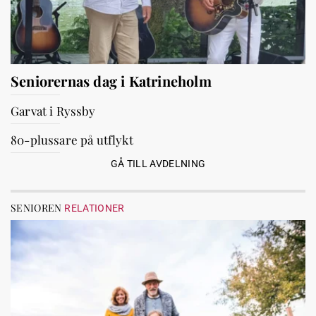
Seniorernas dag i Katrineholm
Garvat i Ryssby
80-plussare på utflykt
GÅ TILL AVDELNING
SENIOREN
RELATIONER