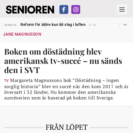
Sven Hagströmer sommarpratar
SENASTE
26 JUL
Reform för äldre kan bli slag i luften
SENASTE
31 JUL
Kravet: Nu måste 65-årsgränsen bort
SENASTE
30 JUL
JANE MAGNUSSON
Dom öppnar för rätt till garantipension
SENASTE
30 JUL
Snart kan telefonförsäljning förbjudas i Sverige
SENASTE
29 JUL
Hyror rusar ifrån äldres bostadstillägg
SENASTE
28 JUL
Boken om döstädning blev
Liten höjning av garantipensionen
SENASTE
27 JUL
Sven Hagströmer sommarpratar
SENASTE
26 JUL
amerikansk tv-succé – nu sänds
Reform för äldre kan bli slag i luften
SENASTE
31 JUL
den i SVT
Margareta Magnussons bok ”Döstädning – ingen
TV
sorglig historia” blev en succé när den kom 2017 och är
översatt i 32 länder. Nu kommer den amerikanska
succéserien som är baserad på boken till Sverige.
FRÅN LÖPET