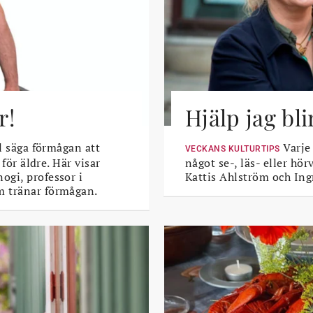
r!
Hjälp jag bli
l säga förmågan att
Varje
VECKANS KULTURTIPS
 för äldre. Här visar
något se-, läs- eller hö
ogi, professor i
Kattis Ahlström och Ing
m tränar förmågan.