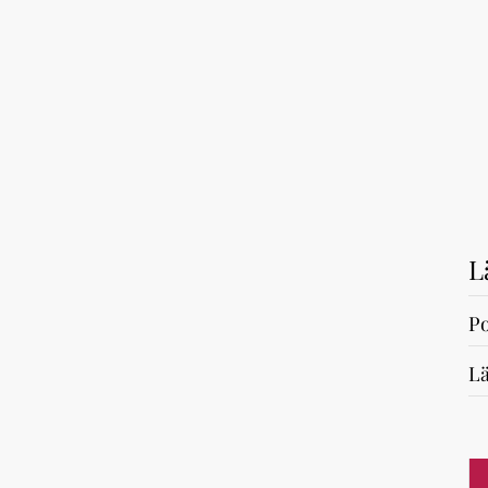
L
Po
Lä