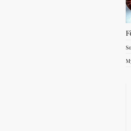
F
So
My