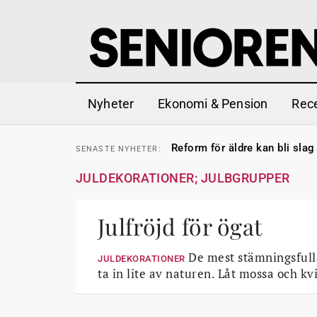
Nyheter
Ekonomi & Pension
Rec
Sven Hagströmer sommarpra
SENASTE
NYHETER:
Reform för äldre kan bli slag 
SENASTE
NYHETER:
Kravet: Nu måste 65-årsgrän
SENASTE
NYHETER:
Dom öppnar för rätt till gara
SENASTE
NYHETER:
JULDEKORATIONER; JULBGRUPPER
Snart kan telefonförsäljning 
SENASTE
NYHETER:
Hyror rusar ifrån äldres bost
SENASTE
NYHETER:
Liten höjning av garantipens
SENASTE
NYHETER:
Sven Hagströmer sommarpra
Julfröjd för ögat
SENASTE
NYHETER:
Reform för äldre kan bli slag 
SENASTE
NYHETER:
De mest stämningsfulla
JULDEKORATIONER
ta in lite av naturen. Låt mossa och k