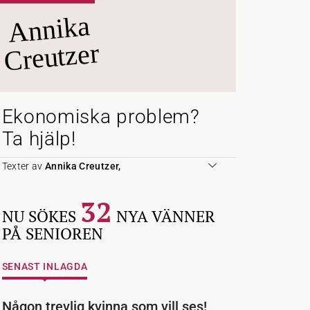
Annika
Creutzer
Ekonomiska problem?
Ta hjälp!
Texter av
Annika Creutzer,
32
NU SÖKES
NYA VÄNNER
PÅ SENIOREN
SENAST INLAGDA
Någon trevlig kvinna som vill ses!