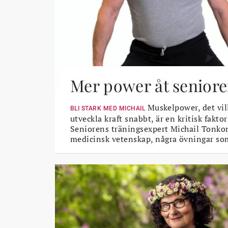
Mer power åt seniore
Muskelpower, det vil
BLI STARK MED MICHAIL
utveckla kraft snabbt, är en kritisk faktor
Seniorens träningsexpert Michail Tonkon
medicinsk vetenskap, några övningar so