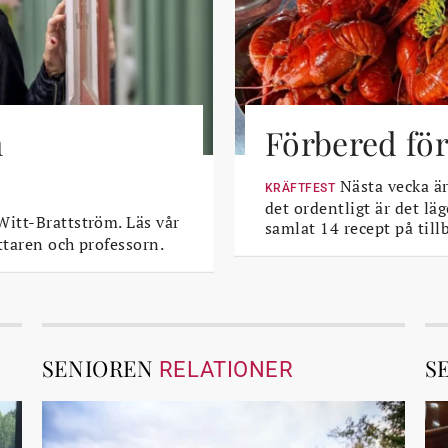
m
Förbered för
Nästa vecka är 
KRÄFTFEST
det ordentligt är det läg
itt-Brattström. Läs vår
samlat 14 recept på till
ttaren och professorn.
SENIOREN
S
RELATIONER