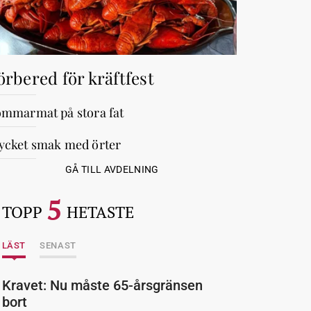
örbered för kräftfest
mmarmat på stora fat
cket smak med örter
GÅ TILL AVDELNING
5
TOPP
HETASTE
LÄST
SENAST
Kravet: Nu måste 65-årsgränsen
bort