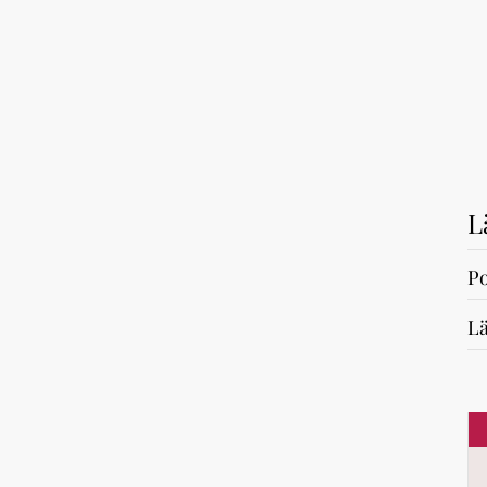
L
Po
Lä