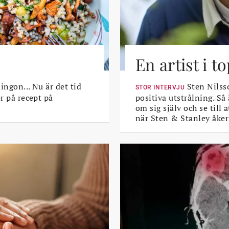
En artist i 
lingon... Nu är det tid
Sten Nilsso
STOR INTERVJU
er på recept på
positiva utstrålning. Så
om sig själv och se till
när Sten & Stanley åker