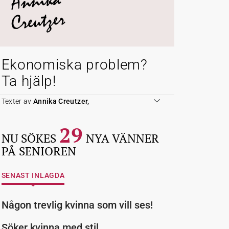
Annika
Creutzer
Ekonomiska problem?
Ta hjälp!
Texter av
Annika Creutzer,
29
NU SÖKES
NYA VÄNNER
PÅ SENIOREN
SENAST INLAGDA
Någon trevlig kvinna som vill ses!
Söker kvinna med stil