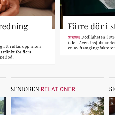
tredning
Färre dör i 
Dödligheten i str
STROKE
talet. Även insjuknande
g att rullas upp inom
en av framgångsfaktorer
sstänkt för flera
period.
SENIOREN
S
RELATIONER