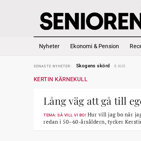
Nyheter
Ekonomi & Pension
Rec
Hyror rusar ifrån äldres bost
SENASTE
NYHETER:
Skogens skörd
8 AUG
SENASTE
NYHETER:
Misstänkt släppt – utredning
SENASTE
NYHETER:
Reform för äldre kan bli slag 
SENASTE
NYHETER:
KERTIN KÄRNEKULL
Kravet: Nu måste 65-årsgrän
SENASTE
NYHETER:
Dom öppnar för rätt till gara
SENASTE
NYHETER:
Snart kan telefonförsäljning 
SENASTE
NYHETER:
Hyror rusar ifrån äldres bost
Lång väg att gå till eg
SENASTE
NYHETER:
Skogens skörd
8 AUG
SENASTE
NYHETER:
Hur vill jag bo när jag
TEMA: SÅ VILL VI BO!
redan i 50–60-årsåldern, tycker Kerstin