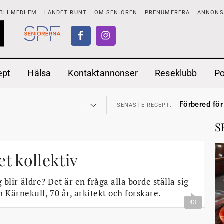
BLI MEDLEM
LANDET RUNT
OM SENIOREN
PRENUMERERA
ANNONSE
ept
Hälsa
Kontaktannonser
Reseklubb
P
adstillägg
Ranchdipp me
28 JUL
SENASTE RECEPT:
Förbered för
SENASTE RECEPT:
 fortsätter
Gott med röt
7 AUG
SENASTE RECEPT:
i luften
Sommarmat p
31 JUL
SENASTE RECEPT:
S
sen bort
Timjankokta
30 JUL
SENASTE RECEPT:
ntipension
Mycket smak
30 JUL
SENASTE RECEPT:
förbjudas i Sverige
Mums med m
29 JUL
SENASTE RECEPT:
adstillägg
Ranchdipp me
et kollektiv
28 JUL
SENASTE RECEPT:
Förbered för
SENASTE RECEPT:
 blir äldre? Det är en fråga alla borde ställa sig
 Kärnekull, 70 år, arkitekt och forskare.
43