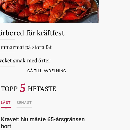
örbered för kräftfest
mmarmat på stora fat
cket smak med örter
GÅ TILL AVDELNING
5
TOPP
HETASTE
LÄST
SENAST
Kravet: Nu måste 65-årsgränsen
bort