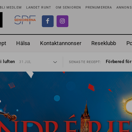
BLI MEDLEM
LANDET RUNT
OM SENIOREN
PRENUMERERA
ANNONSE
ept
Hälsa
Kontaktannonser
Reseklubb
P
tar
Ranchdipp me
26 JUL
SENASTE RECEPT:
i luften
Förbered för
31 JUL
SENASTE RECEPT:
sen bort
Gott med röt
30 JUL
SENASTE RECEPT:
ntipension
Sommarmat p
30 JUL
SENASTE RECEPT:
förbjudas i Sverige
Timjankokta
29 JUL
SENASTE RECEPT:
adstillägg
Mycket smak
28 JUL
SENASTE RECEPT:
ionen
Mums med m
27 JUL
SENASTE RECEPT:
tar
Ranchdipp me
26 JUL
SENASTE RECEPT:
i luften
Förbered för
31 JUL
SENASTE RECEPT: