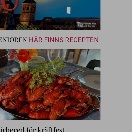
ENIOREN
HÄR FINNS RECEPTEN
örbered för kräftfest