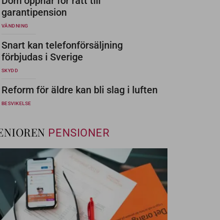
Dom öppnar för rätt till
garantipension
VÄNDNING
Snart kan telefonförsäljning
förbjudas i Sverige
SKYDD
Reform för äldre kan bli slag i luften
BESVIKELSE
ENIOREN
PENSIONER