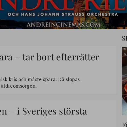
S
 – tar bort efterrätter
k kris och måste spara. Då slopas
m äldreomsorgen.
n – i Sveriges största
F