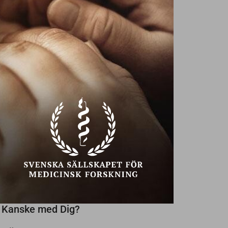
Ekonomiska problem?
Ta hjälp!
Texter av
Annika Creutzer,
32
NU SÖKES
NYA VÄNNER
PÅ SENIOREN
SENAST INLAGDA
Någon trevlig kvinna som vill ses!
Söker kvinna med stil
Kanske med Dig?