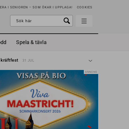
RA I SENIOREN – SOM ÖKAR I UPPLAGA!
COOKIES
odd
Spela & tävla
d gräddfil, dill och persilja
2 MAJ
 kräftfest
31 JUL
t & sött
14 JUL
å stora fat
3 JUL
ANNONS
 jordgubbar med vaniljglass
18 JUN
 med örter
13 JUN
unsbitar
3 MAJ
d gräddfil, dill och persilja
2 MAJ
 kräftfest
31 JUL