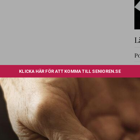
L
Po
Lä