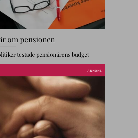
är om pensionen
litiker testade pensionärens budget
r mer – stor pensionsskola
GÅ TILL AVDELNING
ANNIKA OM PENGAR
Annika
Creutzer