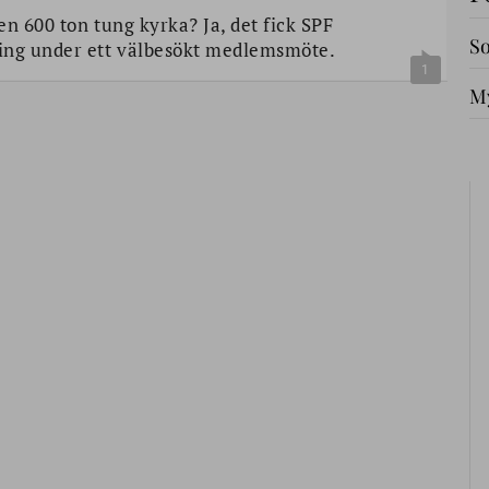
n 600 ton tung kyrka? Ja, det fick SPF
So
ning under ett välbesökt medlemsmöte.
1
My