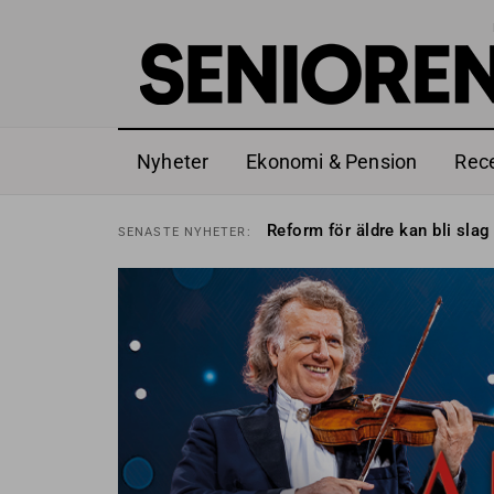
Nyheter
Ekonomi & Pension
Rec
Sven Hagströmer sommarpra
SENASTE
NYHETER:
Reform för äldre kan bli slag 
SENASTE
NYHETER:
Kravet: Nu måste 65-årsgrän
SENASTE
NYHETER:
Dom öppnar för rätt till gara
SENASTE
NYHETER:
Snart kan telefonförsäljning 
SENASTE
NYHETER:
Hyror rusar ifrån äldres bost
SENASTE
NYHETER:
Liten höjning av garantipens
SENASTE
NYHETER:
Sven Hagströmer sommarpra
SENASTE
NYHETER:
Reform för äldre kan bli slag 
SENASTE
NYHETER: