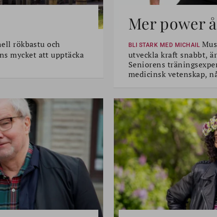
Mer power åt
nell rökbastu och
Musk
BLI STARK MED MICHAIL
ns mycket att upptäcka
utveckla kraft snabbt, är
Seniorens träningsexper
medicinsk vetenskap, n