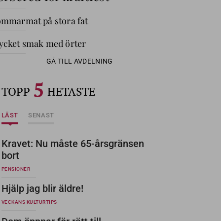
mmarmat på stora fat
cket smak med örter
GÅ TILL AVDELNING
5
TOPP
HETASTE
LÄST
SENAST
Kravet: Nu måste 65-årsgränsen
bort
PENSIONER
Hjälp jag blir äldre!
VECKANS KULTURTIPS