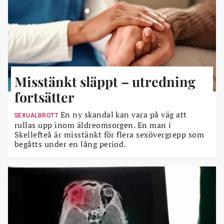
Misstänkt släppt – utredning
fortsätter
En ny skandal kan vara på väg att
SEXUALBROTT
rullas upp inom äldreomsorgen. En man i
Skellefteå är misstänkt för flera sexövergrepp som
begåtts under en lång period.