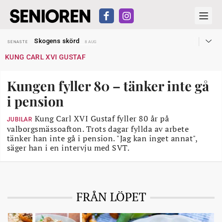
Hyror rusar ifrån äldres bostadstillägg
SENASTE
28 JUL
Skogens skörd
SENASTE
8 AUG
Misstänkt släppt – utredning fortsätter
SENASTE
7 AUG
KUNG CARL XVI GUSTAF
Reform för äldre kan bli slag i luften
SENASTE
31 JUL
Kravet: Nu måste 65-årsgränsen bort
SENASTE
30 JUL
Dom öppnar för rätt till garantipension
SENASTE
30 JUL
Kungen fyller 80 – tänker inte gå
Snart kan telefonförsäljning förbjudas i Sverige
SENASTE
29 JUL
Hyror rusar ifrån äldres bostadstillägg
SENASTE
28 JUL
i pension
Skogens skörd
SENASTE
8 AUG
Kung Carl XVI Gustaf fyller 80 år på
JUBILAR
valborgsmässoafton. Trots dagar fyllda av arbete
tänker han inte gå i pension. "Jag kan inget annat",
säger han i en intervju med SVT.
FRÅN LÖPET