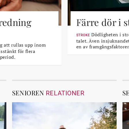
tredning
Färre dör i 
Dödligheten i str
STROKE
talet. Även insjuknande
g att rullas upp inom
en av framgångsfaktorer
sstänkt för flera
period.
SENIOREN
S
RELATIONER