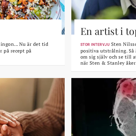
En artist i 
lingon... Nu är det tid
Sten Nilsso
STOR INTERVJU
er på recept på
positiva utstrålning. Så
om sig själv och se till
när Sten & Stanley åker