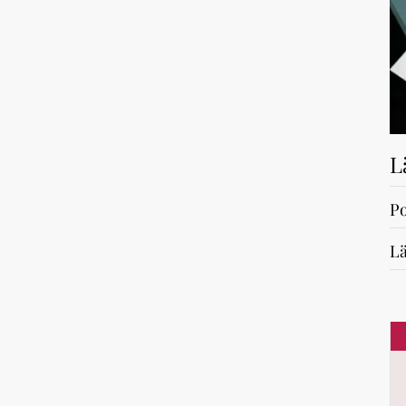
L
Po
Lä