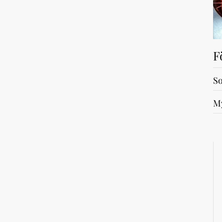
F
So
My