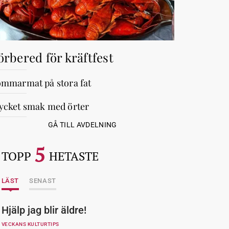
örbered för kräftfest
mmarmat på stora fat
cket smak med örter
GÅ TILL AVDELNING
5
TOPP
HETASTE
LÄST
SENAST
Hjälp jag blir äldre!
VECKANS KULTURTIPS