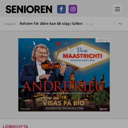
Sven Hagströmer sommarpratar
SENASTE
26 JUL
Reform för äldre kan bli slag i luften
SENASTE
31 JUL
Kravet: Nu måste 65-årsgränsen bort
SENASTE
30 JUL
Dom öppnar för rätt till garantipension
SENASTE
30 JUL
Snart kan telefonförsäljning förbjudas i Sverige
SENASTE
29 JUL
ANNONS
Hyror rusar ifrån äldres bostadstillägg
SENASTE
28 JUL
Liten höjning av garantipensionen
SENASTE
27 JUL
Sven Hagströmer sommarpratar
SENASTE
26 JUL
Reform för äldre kan bli slag i luften
SENASTE
31 JUL
LÖNEKLYFTA