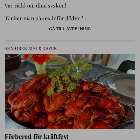
Var rädd om dina syskon!
Tänker man på sex inför döden?
GÅ TILL AVDELNING
SENIOREN
MAT & DRYCK
Förbered för kräftfest