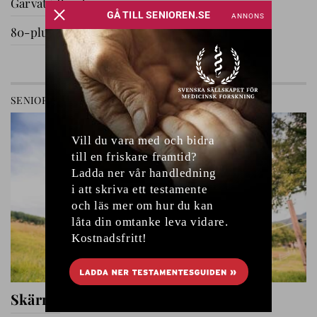
Garvat i Ryssby
80-plussare på utflykt
GÅ TILL AVDELNING
SENIOREN
RELATIONER
Skärmfri tid med barnbarnen