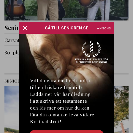
Seniorernas dag i Katrineholm
Garvat i Ryssby
80-plussare på utflykt
GÅ TILL AVDELNING
SENIOREN
RELATIONER