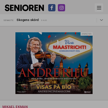
Hyror rusar ifrån äldres bostadstillägg
SENASTE
28 JUL
Skogens skörd
SENASTE
8 AUG
Misstänkt släppt – utredning fortsätter
SENASTE
7 AUG
Reform för äldre kan bli slag i luften
SENASTE
31 JUL
Kravet: Nu måste 65-årsgränsen bort
SENASTE
30 JUL
ANNONS
Dom öppnar för rätt till garantipension
SENASTE
30 JUL
Snart kan telefonförsäljning förbjudas i Sverige
SENASTE
29 JUL
Hyror rusar ifrån äldres bostadstillägg
SENASTE
28 JUL
Skogens skörd
SENASTE
8 AUG
MIKAEL EKMAN