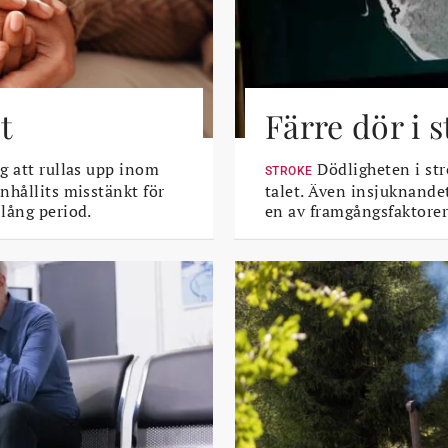
t
Färre dör i 
g att rullas upp inom
Dödligheten i str
STROKE
nhållits misstänkt för
talet. Även insjuknande
lång period.
en av framgångsfaktorer