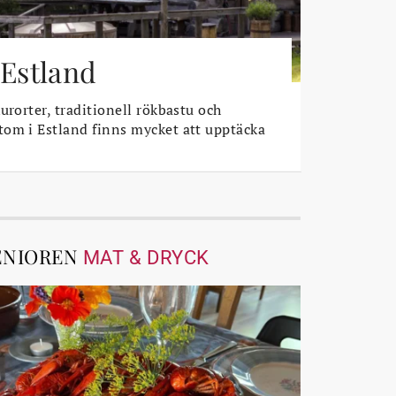
 Estland
urorter, traditionell rökbastu och
om i Estland finns mycket att upptäcka
ENIOREN
MAT & DRYCK