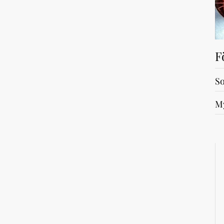
F
So
My