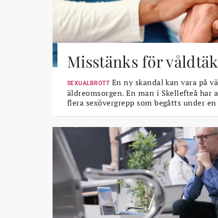
Misstänks för våldtäk
En ny skandal kan vara på vä
SEXUALBROTT
äldreomsorgen. En man i Skellefteå har a
flera sexövergrepp som begåtts under en 