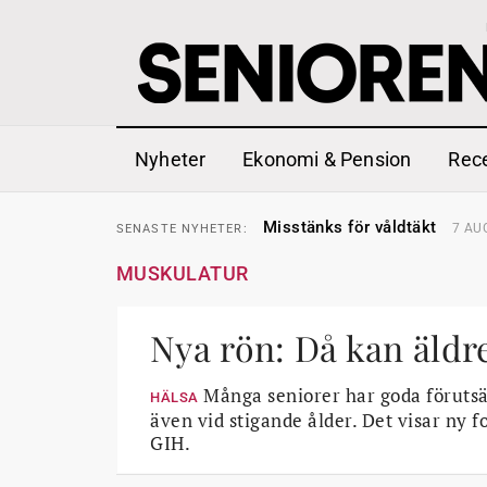
Nyheter
Ekonomi & Pension
Rec
Liten höjning av garantipens
SENASTE
NYHETER:
Misstänks för våldtäkt
7 AU
SENASTE
NYHETER:
Reform för äldre kan bli slag 
SENASTE
NYHETER:
Kravet: Nu måste 65-årsgrän
SENASTE
NYHETER:
MUSKULATUR
Dom öppnar för rätt till gara
SENASTE
NYHETER:
Snart kan telefonförsäljning 
SENASTE
NYHETER:
Hyror rusar ifrån äldres bost
SENASTE
NYHETER:
Liten höjning av garantipens
Nya rön: Då kan äldr
SENASTE
NYHETER:
Misstänks för våldtäkt
7 AU
SENASTE
NYHETER:
Många seniorer har goda förutsä
HÄLSA
även vid stigande ålder. Det visar ny 
GIH.