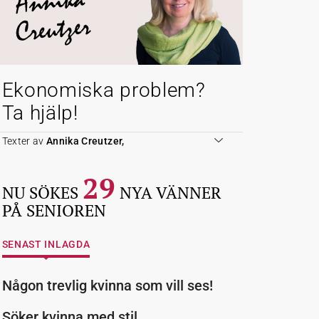
Annika
Creutzer
Ekonomiska problem?
Ta hjälp!
Texter av
Annika Creutzer,
29
NU SÖKES
NYA VÄNNER
PÅ SENIOREN
SENAST INLAGDA
Någon trevlig kvinna som vill ses!
Söker kvinna med stil