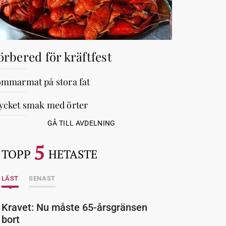
örbered för kräftfest
mmarmat på stora fat
cket smak med örter
GÅ TILL AVDELNING
5
TOPP
HETASTE
LÄST
SENAST
Kravet: Nu måste 65-årsgränsen
bort