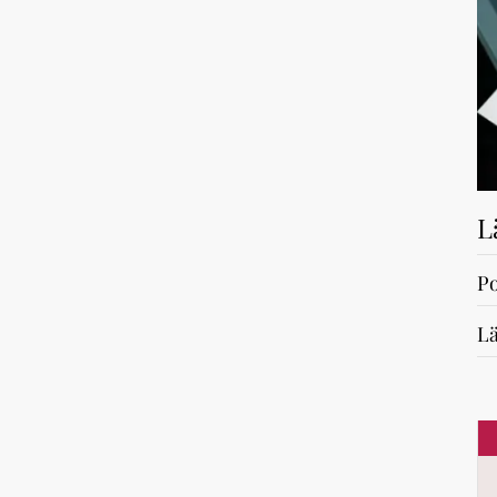
L
Po
Lä