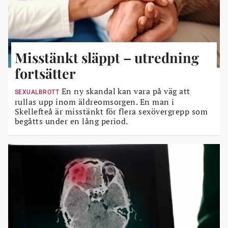
Misstänkt släppt – utredning
fortsätter
En ny skandal kan vara på väg att
SEXUALBROTT
rullas upp inom äldreomsorgen. En man i
Skellefteå är misstänkt för flera sexövergrepp som
begåtts under en lång period.