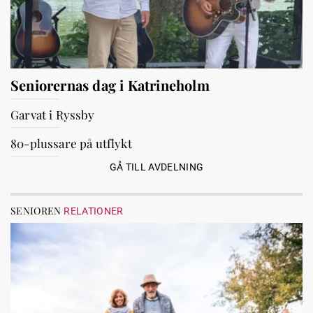
Seniorernas dag i Katrineholm
Garvat i Ryssby
80-plussare på utflykt
GÅ TILL AVDELNING
SENIOREN
RELATIONER