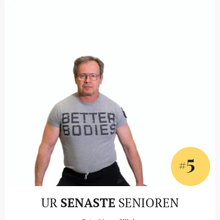
5
#
UR
SENASTE
SENIOREN