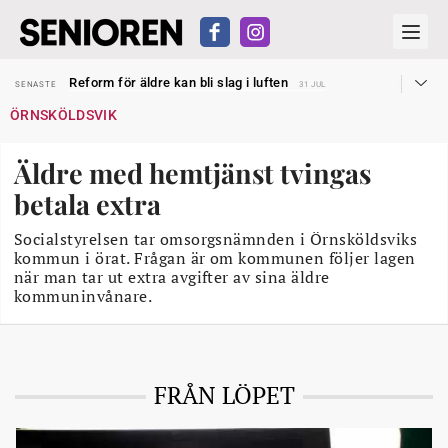
Sven Hagströmer sommarpratar
SENASTE
26 JUL
Reform för äldre kan bli slag i luften
SENASTE
31 JUL
Kravet: Nu måste 65-årsgränsen bort
SENASTE
30 JUL
ÖRNSKÖLDSVIK
Dom öppnar för rätt till garantipension
SENASTE
30 JUL
Snart kan telefonförsäljning förbjudas i Sverige
SENASTE
29 JUL
Hyror rusar ifrån äldres bostadstillägg
SENASTE
28 JUL
Äldre med hemtjänst tvingas
Liten höjning av garantipensionen
SENASTE
27 JUL
Sven Hagströmer sommarpratar
SENASTE
26 JUL
betala extra
Reform för äldre kan bli slag i luften
SENASTE
31 JUL
Socialstyrelsen tar omsorgsnämnden i Örnsköldsviks
kommun i örat. Frågan är om kommunen följer lagen
när man tar ut extra avgifter av sina äldre
kommuninvånare.
FRÅN LÖPET