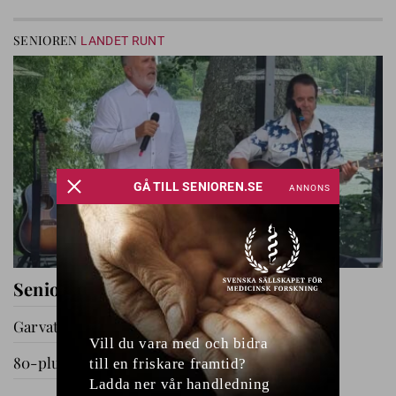
SENIOREN
LANDET RUNT
Seniorernas dag i Katrineholm
Garvat i Ryssby
80-plussare på utflykt
GÅ TILL AVDELNING