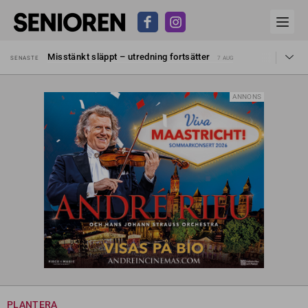
Liten höjning av garantipensionen
SENASTE
27 JUL
Misstänkt släppt – utredning fortsätter
SENASTE
7 AUG
Reform för äldre kan bli slag i luften
SENASTE
31 JUL
Kravet: Nu måste 65-årsgränsen bort
SENASTE
30 JUL
Dom öppnar för rätt till garantipension
SENASTE
30 JUL
ANNONS
Snart kan telefonförsäljning förbjudas i Sverige
SENASTE
29 JUL
Hyror rusar ifrån äldres bostadstillägg
SENASTE
28 JUL
Liten höjning av garantipensionen
SENASTE
27 JUL
Misstänkt släppt – utredning fortsätter
SENASTE
7 AUG
PLANTERA