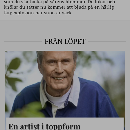
som du ska tänka på vårens blommor. De lökar och
knölar du sätter nu kommer att bjuda på en härlig
färgexplosion när snön är väck.
FRÅN LÖPET
En artist i toppform