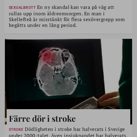
En ny skandal kan vara på väg att
SEXUALBROTT
rullas upp inom äldreomsorgen. En man i
Skellefteå är misstänkt för flera sexövergrepp som
begåtts under en lång period.
Färre dör i stroke
Dödligheten i stroke har halverats i Sverige
STROKE
under 2000-talet. Även insjuknandet har halverats.