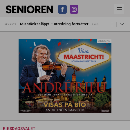
Liten höjning av garantipensionen
SENASTE
27 JUL
Misstänkt släppt – utredning fortsätter
SENASTE
7 AUG
Reform för äldre kan bli slag i luften
SENASTE
31 JUL
Kravet: Nu måste 65-årsgränsen bort
SENASTE
30 JUL
Dom öppnar för rätt till garantipension
SENASTE
30 JUL
ANNONS
Snart kan telefonförsäljning förbjudas i Sverige
SENASTE
29 JUL
Hyror rusar ifrån äldres bostadstillägg
SENASTE
28 JUL
Liten höjning av garantipensionen
SENASTE
27 JUL
Misstänkt släppt – utredning fortsätter
SENASTE
7 AUG
RIKSDAGSVALET