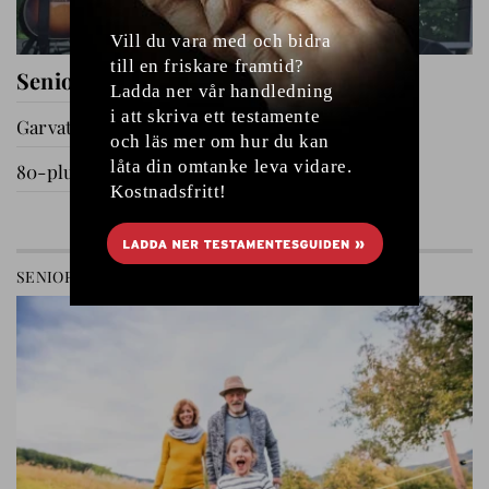
Seniorernas dag i Katrineholm
Garvat i Ryssby
80-plussare på utflykt
GÅ TILL AVDELNING
SENIOREN
RELATIONER