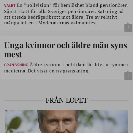
En ”nollvision” för hemlöshet bland pensionärer.
VALET
Sänkt skatt för alla Sveriges pensionärer. Satsning på
att utreda bedrägeribrott mot äldre. Tre av relativt
många löften i Moderaternas valmanifest.
2
Unga kvinnor och äldre män syns
mest
Äldre kvinnor i politiken får litet utrymme i
GRANSKNING
medierna. Det visar en ny granskning.
3
FRÅN LÖPET