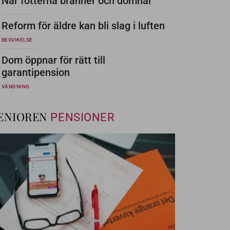
När fötterna bränner och domnar
Reform för äldre kan bli slag i luften
BESVIKELSE
Dom öppnar för rätt till
garantipension
VÄNDNING
ENIOREN
PENSIONER