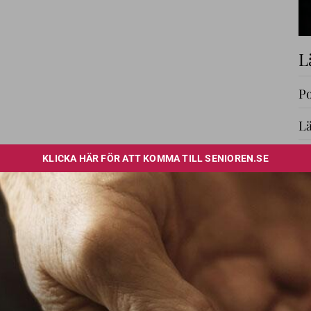
L
Po
Lä