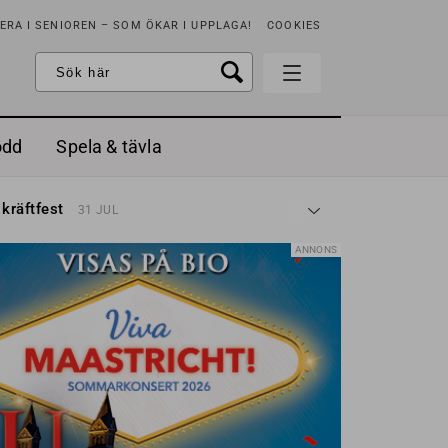
RA I SENIOREN – SOM ÖKAR I UPPLAGA!
COOKIES
odd
Spela & tävla
d gräddfil, dill och persilja
2 MAJ
 kräftfest
31 JUL
t & sött
14 JUL
å stora fat
3 JUL
ANNONS
 jordgubbar med vaniljglass
18 JUN
 med örter
13 JUN
unsbitar
3 MAJ
d gräddfil, dill och persilja
2 MAJ
 kräftfest
31 JUL