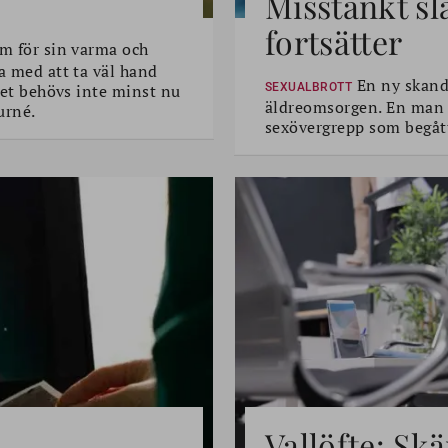
Misstänkt sl
fortsätter
m för sin varma och
a med att ta väl hand
En ny skanda
 Det behövs inte minst nu
SEXUALBROTT
äldreomsorgen. En man i 
urné.
sexövergrepp som begått
Vallöfte: Sk