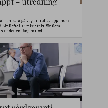
äppt – utredning
l kan vara på väg att rullas upp inom
Skellefteå är misstänkt för flera
s under en lång period.
ärpt vårdgaranti