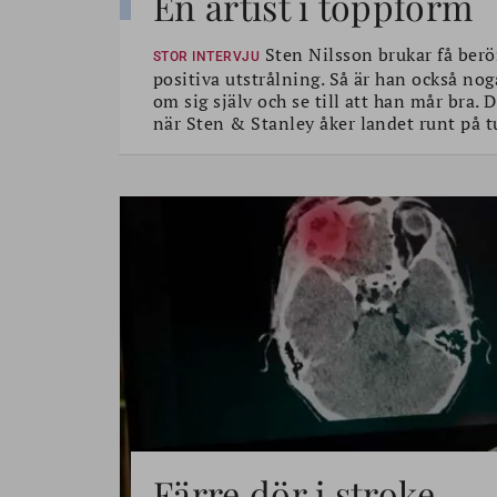
En artist i toppform
Sten Nilsson brukar få berö
STOR INTERVJU
positiva utstrålning. Så är han också nog
om sig själv och se till att han mår bra.
när Sten & Stanley åker landet runt på t
Färre dör i stroke