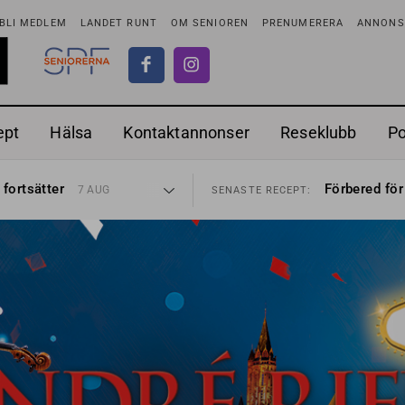
BLI MEDLEM
LANDET RUNT
OM SENIOREN
PRENUMERERA
ANNONSE
ept
Hälsa
Kontaktannonser
Reseklubb
P
ionen
Ranchdipp me
27 JUL
SENASTE RECEPT:
 fortsätter
Förbered för
7 AUG
SENASTE RECEPT:
i luften
Gott med röt
31 JUL
SENASTE RECEPT:
sen bort
Sommarmat p
30 JUL
SENASTE RECEPT:
ntipension
Timjankokta
30 JUL
SENASTE RECEPT:
förbjudas i Sverige
Mycket smak
29 JUL
SENASTE RECEPT:
adstillägg
Mums med m
28 JUL
SENASTE RECEPT:
ionen
Ranchdipp me
27 JUL
SENASTE RECEPT:
 fortsätter
Förbered för
7 AUG
SENASTE RECEPT: