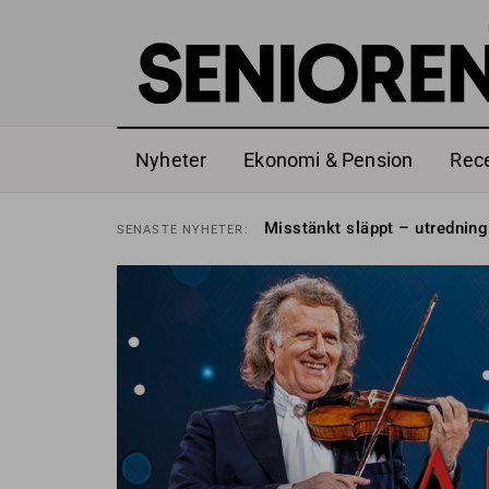
Nyheter
Ekonomi & Pension
Rec
Liten höjning av garantipens
SENASTE
NYHETER:
Misstänkt släppt – utredning
SENASTE
NYHETER:
Reform för äldre kan bli slag 
SENASTE
NYHETER:
Kravet: Nu måste 65-årsgrän
SENASTE
NYHETER:
Dom öppnar för rätt till gara
SENASTE
NYHETER:
Snart kan telefonförsäljning 
SENASTE
NYHETER:
Hyror rusar ifrån äldres bost
SENASTE
NYHETER:
Liten höjning av garantipens
SENASTE
NYHETER:
Misstänkt släppt – utredning
SENASTE
NYHETER: