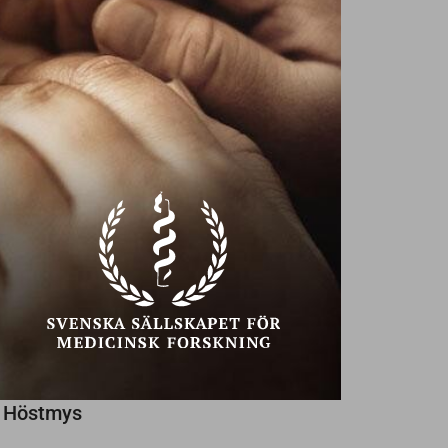
Ekonomiska problem?
Ta hjälp!
Texter av
Annika Creutzer,
29
NU SÖKES
NYA VÄNNER
PÅ SENIOREN
SENAST INLAGDA
Någon trevlig kvinna som vill ses!
Söker kvinna med stil
Kanske med Dig?
Höstmys