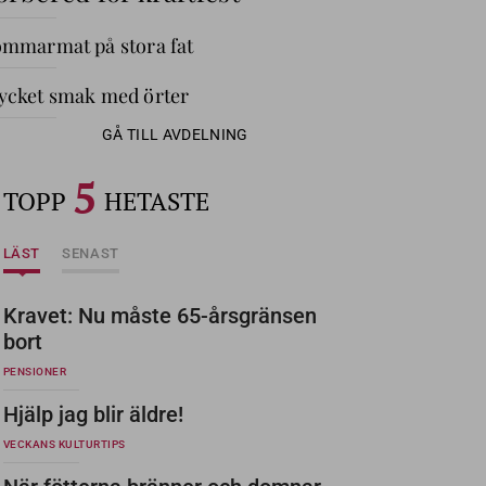
mmarmat på stora fat
cket smak med örter
GÅ TILL AVDELNING
5
TOPP
HETASTE
LÄST
SENAST
Kravet: Nu måste 65-årsgränsen
bort
PENSIONER
Hjälp jag blir äldre!
VECKANS KULTURTIPS