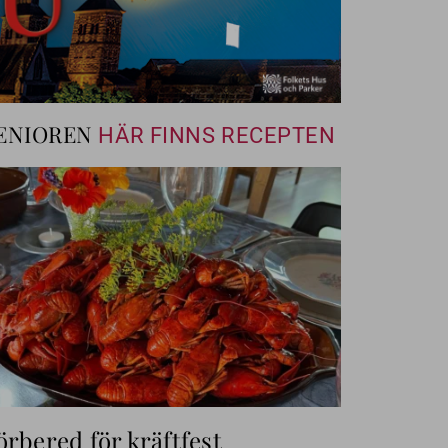
ENIOREN
HÄR FINNS RECEPTEN
örbered för kräftfest