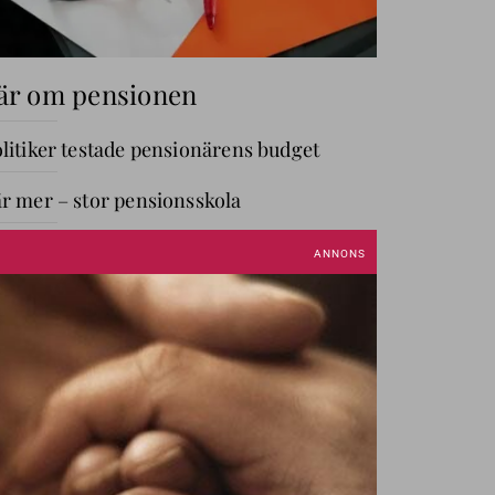
är om pensionen
litiker testade pensionärens budget
r mer – stor pensionsskola
GÅ TILL AVDELNING
ANNIKA OM PENGAR
Annika
Creutzer