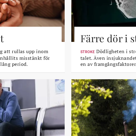
t
Färre dör i 
g att rullas upp inom
Dödligheten i str
STROKE
nhållits misstänkt för
talet. Även insjuknande
lång period.
en av framgångsfaktorer