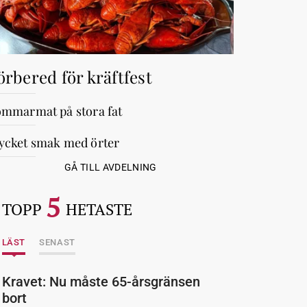
örbered för kräftfest
mmarmat på stora fat
cket smak med örter
GÅ TILL AVDELNING
5
TOPP
HETASTE
LÄST
SENAST
Kravet: Nu måste 65-årsgränsen
bort