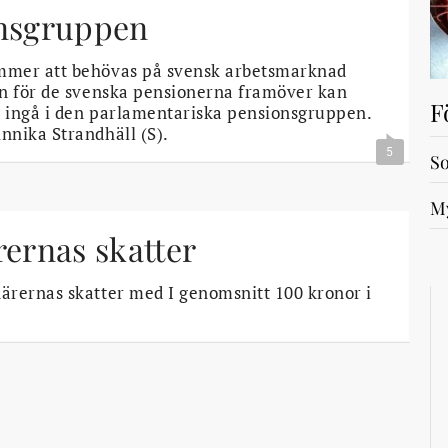
onsgruppen
ommer att behövas på svensk arbetsmarknad
en för de svenska pensionerna framöver kan
F
ti ingå i den parlamentariska pensionsgruppen.
nnika Strandhäll (S).
5
So
My
rernas skatter
ärernas skatter med I genomsnitt 100 kronor i