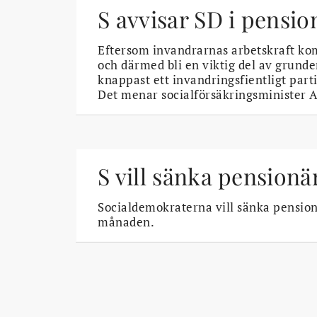
S avvisar SD i pensi
Eftersom invandrarnas arbetskraft k
och därmed bli en viktig del av grund
knappast ett invandringsfientligt par
Det menar socialförsäkringsminister A
S vill sänka pensionä
Socialdemokraterna vill sänka pension
månaden.