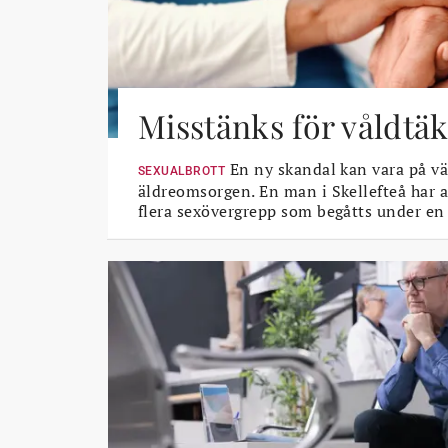
Misstänks för våldtäk
En ny skandal kan vara på vä
SEXUALBROTT
äldreomsorgen. En man i Skellefteå har a
flera sexövergrepp som begåtts under en 