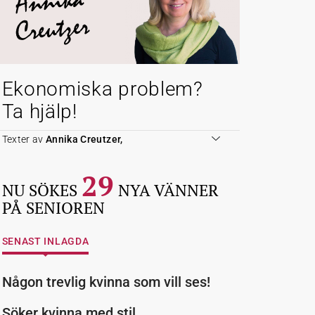
Annika
Creutzer
Ekonomiska problem?
Ta hjälp!
Texter av
Annika Creutzer,
29
NU SÖKES
NYA VÄNNER
PÅ SENIOREN
SENAST INLAGDA
Någon trevlig kvinna som vill ses!
Söker kvinna med stil