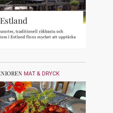
 Estland
urorter, traditionell rökbastu och
om i Estland finns mycket att upptäcka
ENIOREN
MAT & DRYCK