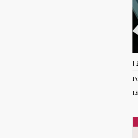
L
Po
Lä