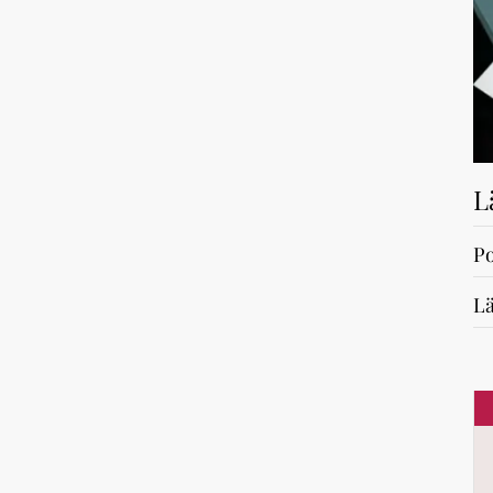
L
Po
Lä