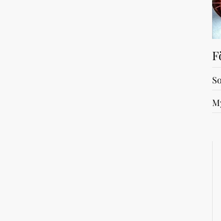
F
So
My