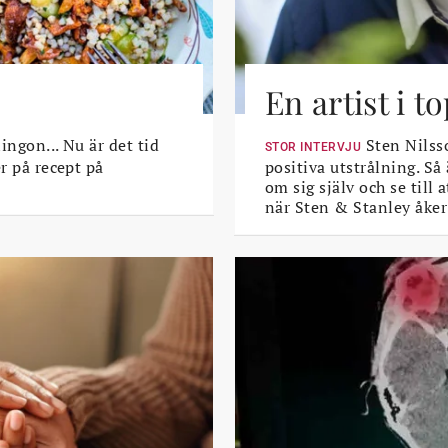
En artist i 
lingon... Nu är det tid
Sten Nilsso
STOR INTERVJU
er på recept på
positiva utstrålning. Så
om sig själv och se till
när Sten & Stanley åker