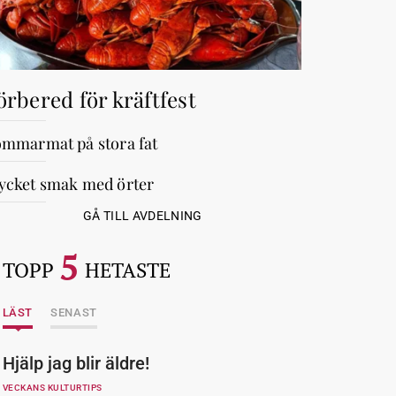
örbered för kräftfest
mmarmat på stora fat
cket smak med örter
GÅ TILL AVDELNING
5
TOPP
HETASTE
LÄST
SENAST
Hjälp jag blir äldre!
VECKANS KULTURTIPS