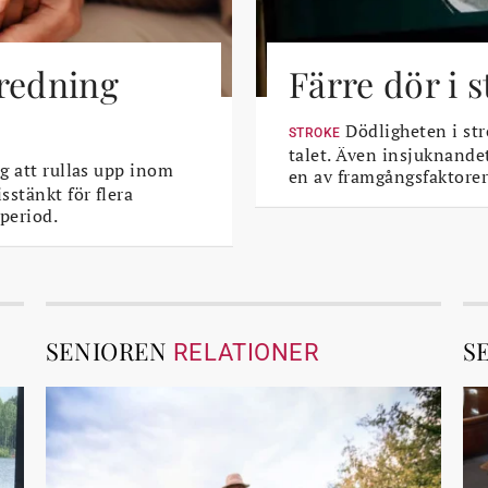
tredning
Färre dör i 
Dödligheten i str
STROKE
talet. Även insjuknande
g att rullas upp inom
en av framgångsfaktorer
sstänkt för flera
period.
SENIOREN
S
RELATIONER