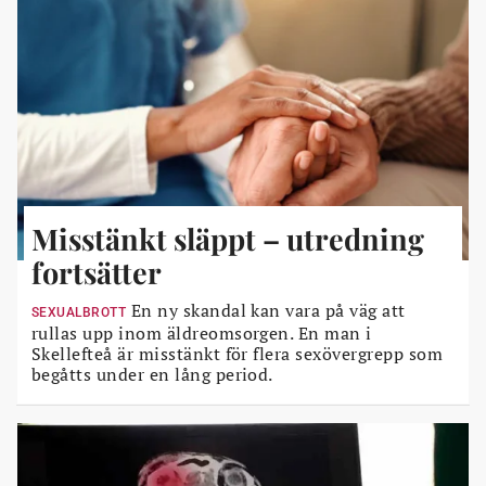
Misstänkt släppt – utredning
fortsätter
En ny skandal kan vara på väg att
SEXUALBROTT
rullas upp inom äldreomsorgen. En man i
Skellefteå är misstänkt för flera sexövergrepp som
begåtts under en lång period.