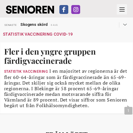
Hyror rusar ifrån äldres bostadstillägg
SENASTE
28 JUL
Skogens skörd
SENASTE
8 AUG
Misstänkt släppt – utredning fortsätter
SENASTE
7 AUG
STATISTIK VACCINERING COVID-19
Reform för äldre kan bli slag i luften
SENASTE
31 JUL
Kravet: Nu måste 65-årsgränsen bort
SENASTE
30 JUL
Dom öppnar för rätt till garantipension
SENASTE
30 JUL
Fler i den yngre gruppen
Snart kan telefonförsäljning förbjudas i Sverige
SENASTE
29 JUL
Hyror rusar ifrån äldres bostadstillägg
SENASTE
28 JUL
färdigvaccinerade
Skogens skörd
SENASTE
8 AUG
I en majoritet av regionerna är det
STATISTIK VACCINERING
fler 60-64-åringar som är färdigvaccinerade än 65-69-
åringar. Det skiljer sig också mycket mellan de olika
regionerna. I Blekinge är 58 procent 65-69-åringar
färdigvaccinerade medan motsvarande siffra för
Värmland är 89 procent. Det visar siffror som Senioren
begärt ut från Folkhälsomyndigheten.
1