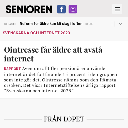
Sven Hagströmer sommarpratar
SENASTE
26 JUL
Reform för äldre kan bli slag i luften
SENASTE
31 JUL
Kravet: Nu måste 65-årsgränsen bort
SENASTE
30 JUL
SVENSKARNA OCH INTERNET 2023
Dom öppnar för rätt till garantipension
SENASTE
30 JUL
Snart kan telefonförsäljning förbjudas i Sverige
SENASTE
29 JUL
Hyror rusar ifrån äldres bostadstillägg
SENASTE
28 JUL
Ointresse får äldre att avstå
Liten höjning av garantipensionen
SENASTE
27 JUL
Sven Hagströmer sommarpratar
SENASTE
26 JUL
internet
Reform för äldre kan bli slag i luften
SENASTE
31 JUL
Även om allt fler pensionärer använder
RAPPORT
internet är det fortfarande 15 procent i den gruppen
som inte gör det. Ointresse nämns som den främsta
orsaken. Det visar Internetstiftelsens årliga rapport
”Svenskarna och internet 2023”.
FRÅN LÖPET