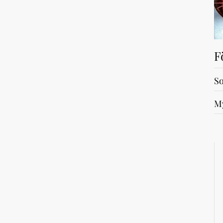
F
So
My