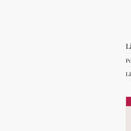
L
Po
Lä