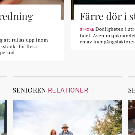
tredning
Färre dör i 
Dödligheten i str
STROKE
talet. Även insjuknande
g att rullas upp inom
en av framgångsfaktorer
sstänkt för flera
period.
SENIOREN
S
RELATIONER