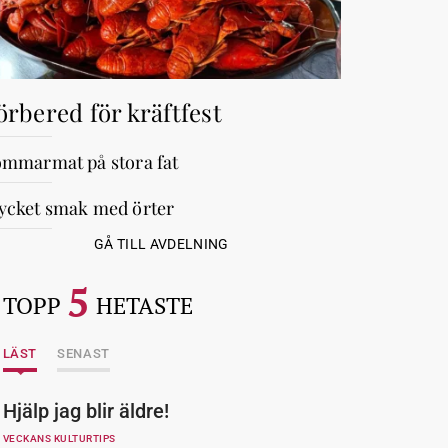
örbered för kräftfest
mmarmat på stora fat
cket smak med örter
GÅ TILL AVDELNING
5
TOPP
HETASTE
LÄST
SENAST
Hjälp jag blir äldre!
VECKANS KULTURTIPS