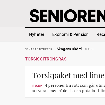
Nyheter
Ekonomi & Pension
Rec
Hyror rusar ifrån äldres bost
SENASTE
NYHETER:
Skogens skörd
8 AUG
SENASTE
NYHETER:
Misstänkt släppt – utredning
SENASTE
NYHETER:
Reform för äldre kan bli slag 
SENASTE
NYHETER:
TORSK CITRONGRÄS
Kravet: Nu måste 65-årsgrän
SENASTE
NYHETER:
Dom öppnar för rätt till gara
SENASTE
NYHETER:
Snart kan telefonförsäljning 
SENASTE
NYHETER:
Hyror rusar ifrån äldres bost
Torskpaket med lime
SENASTE
NYHETER:
Skogens skörd
8 AUG
SENASTE
NYHETER:
4 personer En rätt som går utmä
RECEPT
serveras med både ris och potatis. 1 l