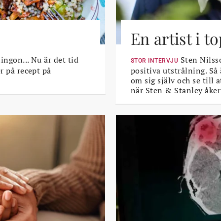
En artist i 
lingon... Nu är det tid
Sten Nilsso
STOR INTERVJU
er på recept på
positiva utstrålning. Så
om sig själv och se till
när Sten & Stanley åker