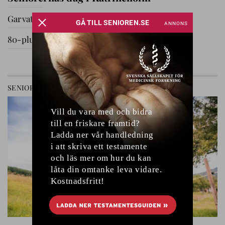
Garvat i Ryssby
80-plussare på utflykt
GÅ TILL AVDELNING
SENIOREN
RELATIONER