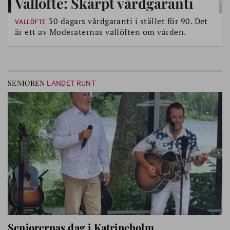
Vallöfte: Skärpt vårdgaranti
30 dagars vårdgaranti i stället för 90. Det
VALLÖFTE
är ett av Moderaternas vallöften om vården.
SENIOREN
LANDET RUNT
Seniorernas dag i Katrineholm