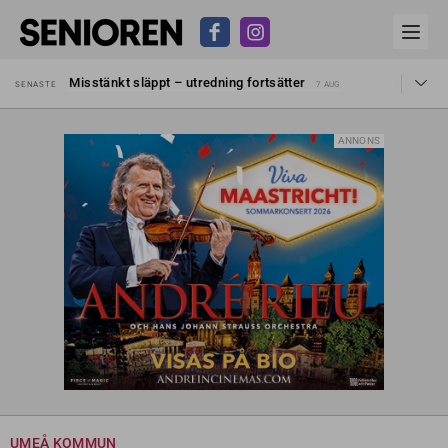
Liten höjning av garantipensionen
SENASTE
27 JUL
Misstänkt släppt – utredning fortsätter
SENASTE
7 AUG
Reform för äldre kan bli slag i luften
SENASTE
31 JUL
Kravet: Nu måste 65-årsgränsen bort
SENASTE
30 JUL
Dom öppnar för rätt till garantipension
SENASTE
30 JUL
ANNONS
Snart kan telefonförsäljning förbjudas i Sverige
SENASTE
29 JUL
Hyror rusar ifrån äldres bostadstillägg
SENASTE
28 JUL
Liten höjning av garantipensionen
SENASTE
27 JUL
Misstänkt släppt – utredning fortsätter
SENASTE
7 AUG
UMEÅ KOMMUN