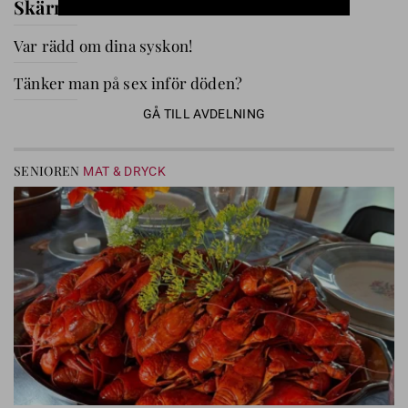
Skärmfri tid med barnbarnen
Var rädd om dina syskon!
Tänker man på sex inför döden?
GÅ TILL AVDELNING
SENIOREN
MAT & DRYCK