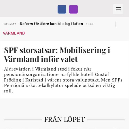
Sven Hagströmer sommarpratar
SENASTE
26 JUL
Reform för äldre kan bli slag i luften
SENASTE
31 JUL
Kravet: Nu måste 65-årsgränsen bort
SENASTE
30 JUL
VÄRMLAND
Dom öppnar för rätt till garantipension
SENASTE
30 JUL
Snart kan telefonförsäljning förbjudas i Sverige
SENASTE
29 JUL
Hyror rusar ifrån äldres bostadstillägg
SENASTE
28 JUL
SPF storsatsar: Mobilisering i
Liten höjning av garantipensionen
SENASTE
27 JUL
Sven Hagströmer sommarpratar
SENASTE
26 JUL
Värmland inför valet
Reform för äldre kan bli slag i luften
SENASTE
31 JUL
Äldrevården i Värmland stod i fokus när
pensionärsorganisationerna fyllde hotell Gustaf
Fröding i Karlstad i vårens stora valupptakt. Men SPFs
Pensionärsskattekalkylator spelade också en viktig
roll.
FRÅN LÖPET