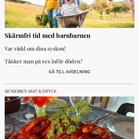
Skärmfri tid med barnbarnen
Var rädd om dina syskon!
Tänker man på sex inför döden?
GÅ TILL AVDELNING
SENIOREN
MAT & DRYCK