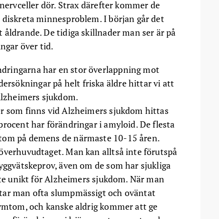
 nervceller dör. Strax därefter kommer de
 diskreta minnesproblem. I början går det
 åldrande. De tidiga skillnader man ser är på
ngar över tid.
ändringarna har en stor överlappning mot
ersökningar på helt friska äldre hittar vi att
 Alzheimers sjukdom.
er som finns vid Alzheimers sjukdom hittas
rocent har förändringar i amyloid. De flesta
mtom på demens de närmaste 10-15 åren.
överhuvudtaget. Man kan alltså inte förutspå
ryggvätskeprov, även om de som har sjukliga
inte unikt för Alzheimers sjukdom. När man
tar man ofta slumpmässigt och oväntat
symtom, och kanske aldrig kommer att ge