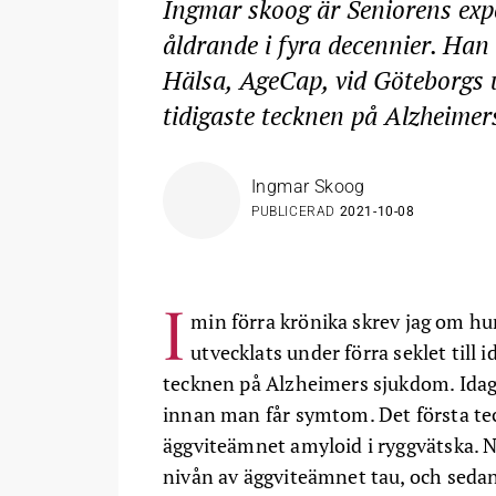
Ingmar skoog är Seniorens exp
åldrande i fyra decennier. Han
Hälsa, AgeCap, vid Göteborgs u
tidigaste tecknen på Alzheimer
Ingmar Skoog
PUBLICERAD
2021-10-08
I
min förra krönika skrev jag om 
utvecklats under förra seklet till 
tecknen på Alzheimers sjukdom. Idag
innan man får symtom. Det första tec
äggviteämnet amyloid i ryggvätska. N
nivån av äggviteämnet tau, och sed