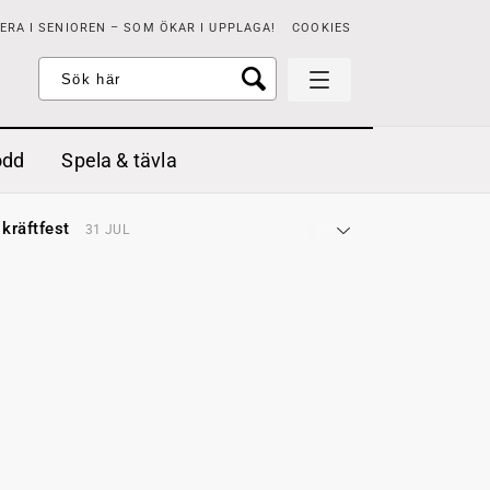
RA I SENIOREN – SOM ÖKAR I UPPLAGA!
COOKIES
odd
Spela & tävla
d gräddfil, dill och persilja
2 MAJ
 kräftfest
31 JUL
t & sött
14 JUL
å stora fat
3 JUL
 jordgubbar med vaniljglass
18 JUN
 med örter
13 JUN
unsbitar
3 MAJ
d gräddfil, dill och persilja
2 MAJ
 kräftfest
31 JUL