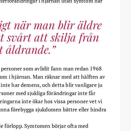
merförändringar i hjärnan utan symtom har
igt när man blir äldre
 svårt att skilja från
t åldrande.
a personer som avlidit fann man redan 1968
om i hjärnan. Man räknar med att hälften av
inte har demens, och detta blir vanligare ju
personer med sjukliga förändringar inte får
ingarna inte ökar hos vissa personer vet vi
 kunna förebygga sjukdomen bättre eller hindra
e förlopp. Symtomen börjar ofta med