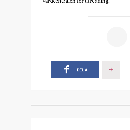
vårdcentralen för utredning.
DELA