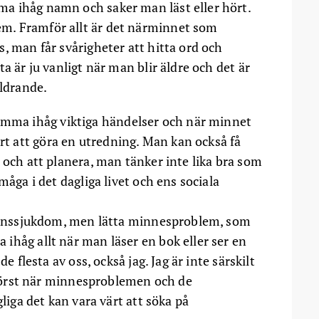
a ihåg namn och saker man läst eller hört.
m. Framför allt är det närminnet som
, man får svårigheter att hitta ord och
a är ju vanligt när man blir äldre och det är
åldrande.
omma ihåg viktiga händelser och när minnet
ärt att göra en utredning. Man kan också få
 och att planera, man tänker inte lika bra som
måga i det dagliga livet och ens sociala
demenssjukdom, men lätta minnesproblem, som
ihåg allt när man läser en bok eller ser en
e flesta av oss, också jag. Jag är inte särskilt
r först när minnesproblemen och de
gliga det kan vara värt att söka på