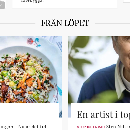
2
FRÅN LÖPET
En artist i 
lingon... Nu är det tid
Sten Nilsso
STOR INTERVJU