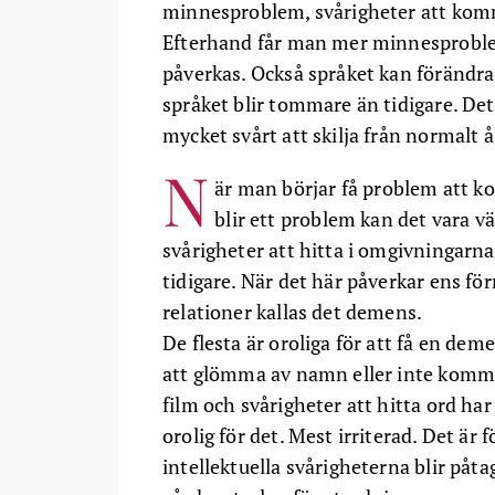
minnesproblem, svårigheter att komm
Efterhand får man mer minnesproble
påverkas. Också språket kan förändras
språket blir tommare än tidigare. Dett
mycket svårt att skilja från normalt 
N
är man börjar få problem att k
blir ett problem kan det vara v
svårigheter att hitta i omgivningarna
tidigare. När det här påverkar ens för
relationer kallas det demens.
De flesta är oroliga för att få en 
att glömma av namn eller inte komma 
film och svårigheter att hitta ord har d
orolig för det. Mest irriterad. Det ä
intellektuella svårigheterna blir påta