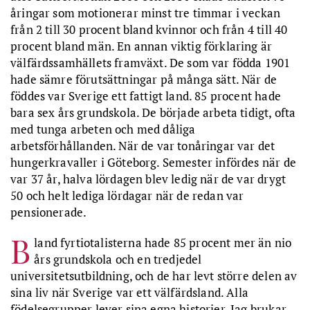
åringar som motionerar minst tre timmar i veckan
från 2 till 30 procent bland kvinnor och från 4 till 40
procent bland män. En annan viktig förklaring är
välfärdssamhällets framväxt. De som var födda 1901
hade sämre förutsättningar på många sätt. När de
föddes var Sverige ett fattigt land. 85 procent hade
bara sex års grundskola. De började arbeta tidigt, ofta
med tunga arbeten och med dåliga
arbetsförhållanden. När de var tonåringar var det
hungerkravaller i Göteborg. Semester infördes när de
var 37 år, halva lördagen blev ledig när de var drygt
50 och helt lediga lördagar när de redan var
pensionerade.
B
land fyrtiotalisterna hade 85 procent mer än nio
års grundskola och en tredjedel
universitetsutbildning, och de har levt större delen av
sina liv när Sverige var ett välfärdsland. Alla
födelsegrupper lever sina egna historier. Jag brukar