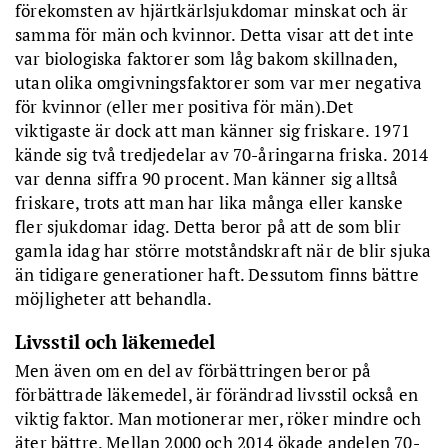
förekomsten av hjärtkärlsjukdomar minskat och är
samma för män och kvinnor. Detta visar att det inte
var biologiska faktorer som låg bakom skillnaden,
utan olika omgivningsfaktorer som var mer negativa
för kvinnor (eller mer positiva för män).Det
viktigaste är dock att man känner sig friskare. 1971
kände sig två tredjedelar av 70-åringarna friska. 2014
var denna siffra 90 procent. Man känner sig alltså
friskare, trots att man har lika många eller kanske
fler sjukdomar idag. Detta beror på att de som blir
gamla idag har större motståndskraft när de blir sjuka
än tidigare generationer haft. Dessutom finns bättre
möjligheter att behandla.
Livsstil och läkemedel
Men även om en del av förbättringen beror på
förbättrade läkemedel, är förändrad livsstil också en
viktig faktor. Man motionerar mer, röker mindre och
äter bättre. Mellan 2000 och 2014 ökade andelen 70-