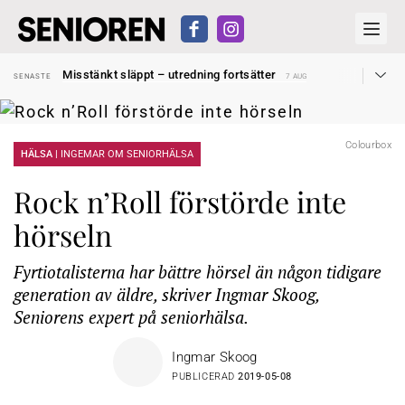
Liten höjning av garantipensionen
SENASTE
27 JUL
Misstänkt släppt – utredning fortsätter
SENASTE
7 AUG
Reform för äldre kan bli slag i luften
SENASTE
31 JUL
Kravet: Nu måste 65-årsgränsen bort
SENASTE
30 JUL
Dom öppnar för rätt till garantipension
SENASTE
30 JUL
Snart kan telefonförsäljning förbjudas i Sverige
SENASTE
29 JUL
Colourbox
Hyror rusar ifrån äldres bostadstillägg
HÄLSA |
INGEMAR OM SENIORHÄLSA
SENASTE
28 JUL
Liten höjning av garantipensionen
SENASTE
27 JUL
Misstänkt släppt – utredning fortsätter
SENASTE
7 AUG
Rock n’Roll förstörde inte
hörseln
Fyrtiotalisterna har bättre hörsel än någon tidigare
generation av äldre, skriver Ingmar Skoog,
Seniorens expert på seniorhälsa.
Ingmar Skoog
PUBLICERAD
2019-05-08