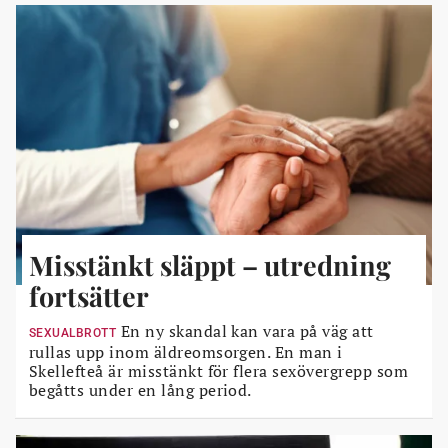
Misstänkt släppt – utredning
fortsätter
En ny skandal kan vara på väg att
SEXUALBROTT
rullas upp inom äldreomsorgen. En man i
Skellefteå är misstänkt för flera sexövergrepp som
begåtts under en lång period.