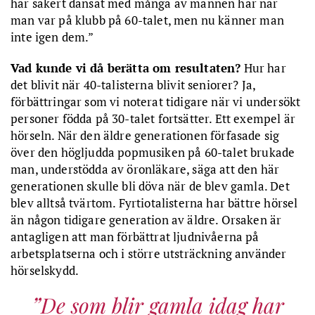
har säkert dansat med många av männen här när
man var på klubb på 60-talet, men nu känner man
inte igen dem.”
Vad kunde vi då berätta om resultaten?
Hur har
det blivit när 40-talisterna blivit seniorer? Ja,
förbättringar som vi noterat tidigare när vi undersökt
personer födda på 30-talet fortsätter. Ett exempel är
hörseln. När den äldre generationen förfasade sig
över den högljudda popmusiken på 60-talet brukade
man, understödda av öronläkare, säga att den här
generationen skulle bli döva när de blev gamla. Det
blev alltså tvärtom. Fyrtiotalisterna har bättre hörsel
än någon tidigare generation av äldre. Orsaken är
antagligen att man förbättrat ljudnivåerna på
arbetsplatserna och i större utsträckning använder
hörselskydd.
De som blir gamla idag har