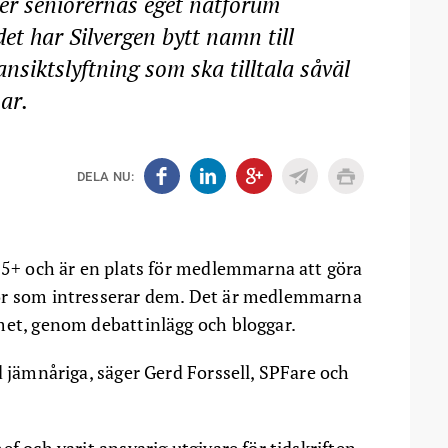
er seniorernas eget nätforum
et har Silvergen bytt namn till
ansiktslyftning som ska tilltala såväl
ar.
DELA NU:
 55+ och är en plats för medlemmarna att göra
gor som intresserar dem. Det är medlemmarna
met, genom debattinlägg och bloggar.
d jämnåriga, säger Gerd Forssell, SPFare och
f och varit ansvarig utgivare för tidskriften