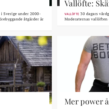
Vallöfte: Sk
 i Sverige under 2000-
30 dagars vårdga
VALLÖFTE
Förebyggande åtgärder är
Moderaternas vallöften
Mer power åt