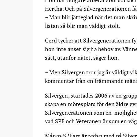
Hertha. Och på Silvergenerationen får
– Man blir jätteglad när det man skr
listan så blir man väldigt stolt.
Gerd tycker att Silvergenerationen f
hon inte anser sig ha behov av. Vän
sätt, utanför nätet, säger hon.
– Men Silvergen tror jag är väldigt vik
kommentar från en främmande männis
Silvergen, startades 2006 av en grup
skapa en mötesplats för den äldre ge
Silvergenerationen som en möjlighet 
vad SPF och Veteranen är som en väg fö
Många SPFare är redan med på Silver