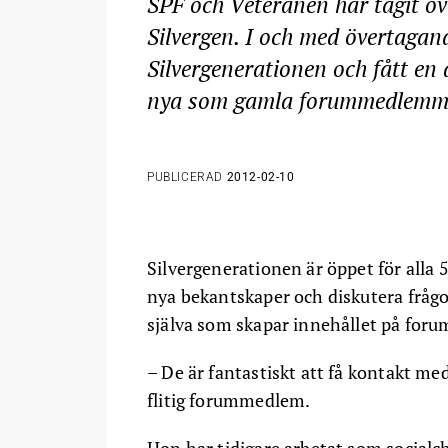
SPF och Veteranen har tagit öv
Silvergen. I och med övertagand
Silvergenerationen och fått en 
nya som gamla forummedlemm
PUBLICERAD
2012-02-10
Silvergenerationen är öppet för alla
nya bekantskaper och diskutera frå
själva som skapar innehållet på foru
– De är fantastiskt att få kontakt me
flitig forummedlem.
Hon har tidigare arbetat som socialche