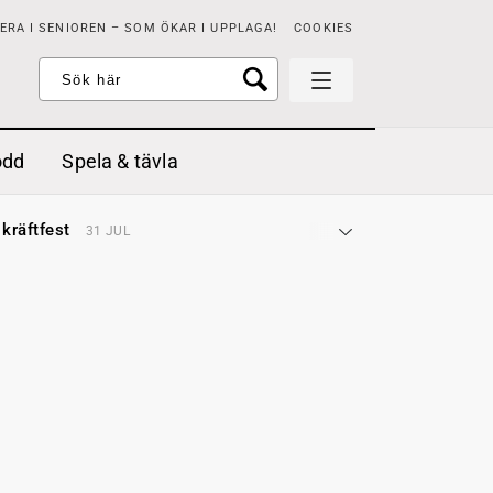
RA I SENIOREN – SOM ÖKAR I UPPLAGA!
COOKIES
odd
Spela & tävla
d gräddfil, dill och persilja
2 MAJ
 kräftfest
31 JUL
t & sött
14 JUL
å stora fat
3 JUL
 jordgubbar med vaniljglass
18 JUN
 med örter
13 JUN
unsbitar
3 MAJ
d gräddfil, dill och persilja
2 MAJ
 kräftfest
31 JUL