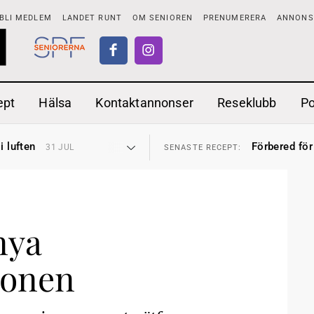
BLI MEDLEM
LANDET RUNT
OM SENIOREN
PRENUMERERA
ANNONSE
ept
Hälsa
Kontaktannonser
Reseklubb
P
tar
Ranchdipp me
26 JUL
SENASTE RECEPT:
i luften
Förbered för
31 JUL
SENASTE RECEPT:
sen bort
Gott med röt
30 JUL
SENASTE RECEPT:
ntipension
Sommarmat p
30 JUL
SENASTE RECEPT:
förbjudas i Sverige
Timjankokta
29 JUL
SENASTE RECEPT:
adstillägg
Mycket smak
28 JUL
SENASTE RECEPT:
ionen
Mums med m
27 JUL
SENASTE RECEPT:
tar
Ranchdipp me
26 JUL
SENASTE RECEPT:
nya
i luften
Förbered för
31 JUL
SENASTE RECEPT:
ionen