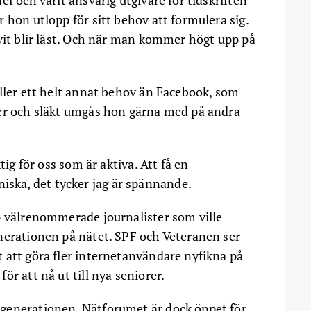
 hon utlopp för sitt behov att formulera sig.
ivit blir läst. Och när man kommer högt upp på
yller ett helt annat behov än Facebook, som
ner och släkt umgås hon gärna med på andra
tig för oss som är aktiva. Att få en
ka, det tycker jag är spännande.
p välrenommerade journalister som ville
nerationen på nätet. SPF och Veteranen ser
att göra fler internetanvändare nyfikna på
r att nå ut till nya seniorer.
generationen. Nätforumet är dock öppet för