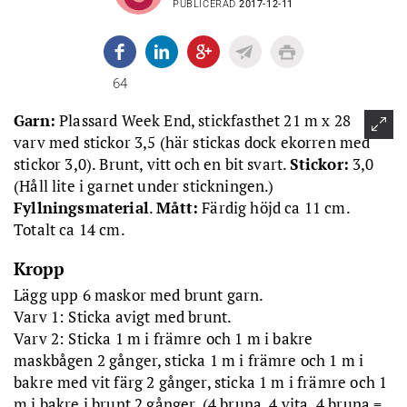
PUBLICERAD
2017-12-11
64
Garn:
Plassard Week End, stickfasthet 21 m x 28
varv med stickor 3,5 (här stickas dock ekorren med
stickor 3,0). Brunt, vitt och en bit svart.
Stickor:
3,0
(Håll lite i garnet under stickningen.)
Fyllningsmaterial
.
Mått:
Färdig höjd ca 11 cm.
Totalt ca 14 cm.
Kropp
Lägg upp 6 maskor med brunt garn.
Varv 1: Sticka avigt med brunt.
Varv 2: Sticka 1 m i främre och 1 m i bakre
maskbågen 2 gånger, sticka 1 m i främre och 1 m i
bakre med vit färg 2 gånger, sticka 1 m i främre och 1
m i bakre i brunt 2 gånger. (4 bruna, 4 vita, 4 bruna =