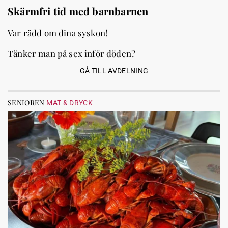
Skärmfri tid med barnbarnen
Var rädd om dina syskon!
Tänker man på sex inför döden?
GÅ TILL AVDELNING
SENIOREN
MAT & DRYCK