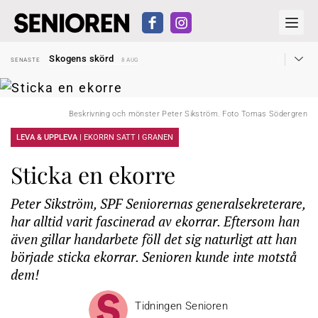
Hyror rusar ifrån äldres bostadstillägg
SENASTE
28 JUL
Skogens skörd
SENASTE
8 AUG
Misstänkt släppt – utredning fortsätter
SENASTE
7 AUG
Reform för äldre kan bli slag i luften
SENASTE
31 JUL
Kravet: Nu måste 65-årsgränsen bort
SENASTE
30 JUL
Dom öppnar för rätt till garantipension
SENASTE
30 JUL
Beskrivning och mönster Peter Sikström. Foto Tomas Södergren
Snart kan telefonförsäljning förbjudas i Sverige
SENASTE
29 JUL
Hyror rusar ifrån äldres bostadstillägg
SENASTE
28 JUL
LEVA & UPPLEVA |
EKORRN SATT I GRANEN
Skogens skörd
SENASTE
8 AUG
Sticka en ekorre
Peter Sikström, SPF Seniorernas generalsekreterare,
har alltid varit fascinerad av ekorrar. Eftersom han
även gillar handarbete föll det sig naturligt att han
började sticka ekorrar. Senioren kunde inte motstå
dem!
Tidningen Senioren