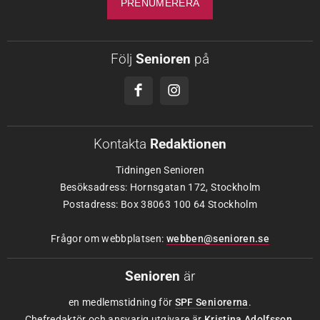
Följ
Senioren
på
Kontakta
Redaktionen
Tidningen Senioren
Besöksadress: Hornsgatan 172, Stockholm
Postadress: Box 38063 100 64 Stockholm
Frågor om webbplatsen:
webben@senioren.se
Senioren
är
en medlemstidning för
SPF Seniorerna
.
Chefredaktör och ansvarig utgivare är
Kristina Adolfsson
.