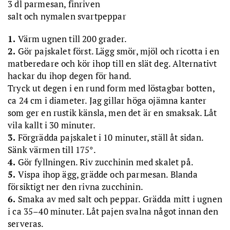
3 dl parmesan, finriven
salt och nymalen svartpeppar
1.
Värm ugnen till 200 grader.
2.
Gör pajskalet först. Lägg smör, mjöl och ricotta i en
matberedare och kör ihop till en slät deg. Alternativt
hackar du ihop degen för hand.
Tryck ut degen i en rund form med löstagbar botten,
ca 24 cm i diameter. Jag gillar höga ojämna kanter
som ger en rustik känsla, men det är en smaksak. Låt
vila kallt i 30 minuter.
3.
Förgrädda pajskalet i 10 minuter, ställ åt sidan.
Sänk värmen till 175°.
4.
Gör fyllningen. Riv zucchinin med skalet på.
5.
Vispa ihop ägg, grädde och parmesan. Blanda
försiktigt ner den rivna zucchinin.
6.
Smaka av med salt och peppar. Grädda mitt i ugnen
i ca 35–40 minuter. Låt pajen svalna något innan den
serveras.