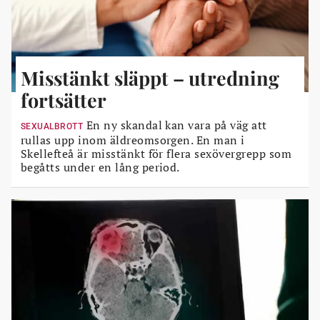
Misstänkt släppt – utredning
fortsätter
En ny skandal kan vara på väg att
SEXUALBROTT
rullas upp inom äldreomsorgen. En man i
Skellefteå är misstänkt för flera sexövergrepp som
begåtts under en lång period.