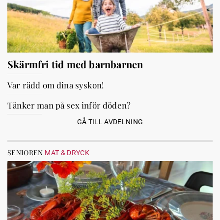
Skärmfri tid med barnbarnen
Var rädd om dina syskon!
Tänker man på sex inför döden?
GÅ TILL AVDELNING
SENIOREN
MAT & DRYCK