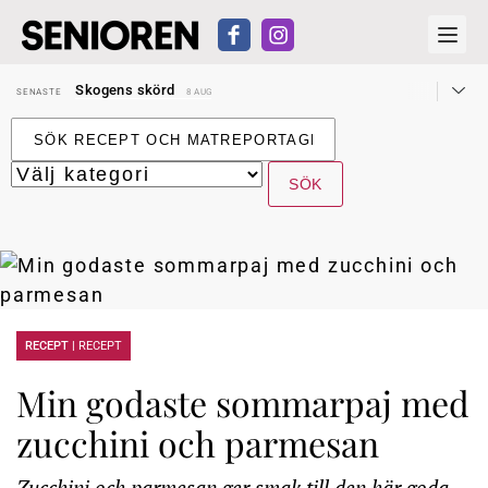
Hyror rusar ifrån äldres bostadstillägg
SENASTE
28 JUL
Skogens skörd
SENASTE
8 AUG
Misstänkt släppt – utredning fortsätter
SENASTE
7 AUG
Reform för äldre kan bli slag i luften
SENASTE
31 JUL
Kravet: Nu måste 65-årsgränsen bort
SENASTE
30 JUL
Dom öppnar för rätt till garantipension
SENASTE
30 JUL
Snart kan telefonförsäljning förbjudas i Sverige
SENASTE
29 JUL
Hyror rusar ifrån äldres bostadstillägg
SENASTE
28 JUL
Skogens skörd
SENASTE
8 AUG
RECEPT |
RECEPT
Min godaste sommarpaj med
zucchini och parmesan
Zucchini och parmesan ger smak till den här goda